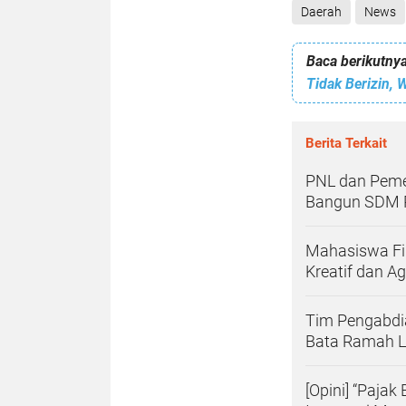
Daerah
News
Baca berikutnya
Berita Terkait
PNL dan Peme
Bangun SDM P
Mahasiswa Fi
Kreatif dan A
Tim Pengabdia
Bata Ramah L
[Opini] “Paja