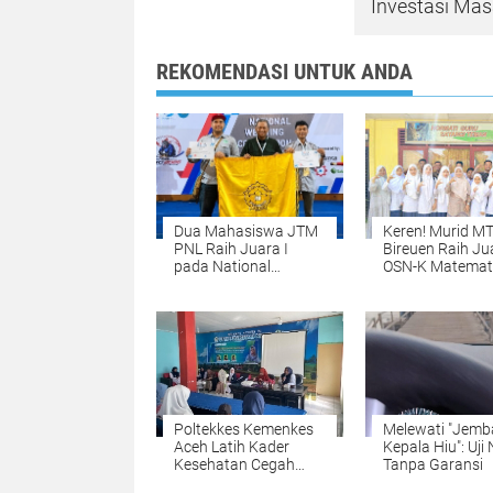
Investasi Mas
REKOMENDASI UNTUK ANDA
Dua Mahasiswa JTM
Keren! Murid M
PNL Raih Juara I
Bireuen Raih Ju
pada National
OSN-K Matemat
Welding Competition
2026, Siap Mela
2026 di PPNS
Tingkat Provinsi
Surabaya
Poltekkes Kemenkes
Melewati "Jemb
Aceh Latih Kader
Kepala Hiu": Uji 
Kesehatan Cegah
Tanpa Garansi
Stunting di Nisam