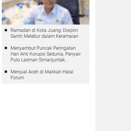
Ramadan di Kota Juang: Disiplin
Santri Melebur dalam Keramaian
Menyambut Puncak Peringatan
Hari Anti Korupsi Sedunia, Penyair
Pulo Lasman Simanjuntak
Menurunkan Tiga Sajak Soroti
Korupsi di Indonesia
Menjual Aceh di Makkah Halal
Forum