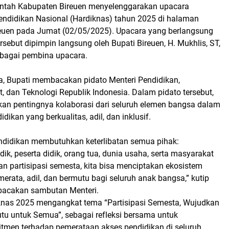
ntah Kabupaten Bireuen menyelenggarakan upacara
Pendidikan Nasional (Hardiknas) tahun 2025 di halaman
reuen pada Jumat (02/05/2025). Upacara yang berlangsung
rsebut dipimpin langsung oleh Bupati Bireuen, H. Mukhlis, ST,
ebagai pembina upacara.
 Bupati membacakan pidato Menteri Pendidikan,
, dan Teknologi Republik Indonesia. Dalam pidato tersebut,
an pentingnya kolaborasi dari seluruh elemen bangsa dalam
ikan yang berkualitas, adil, dan inklusif.
ndidikan membutuhkan keterlibatan semua pihak:
dik, peserta didik, orang tua, dunia usaha, serta masyarakat
n partisipasi semesta, kita bisa menciptakan ekosistem
erata, adil, dan bermutu bagi seluruh anak bangsa,” kutip
bacakan sambutan Menteri.
knas 2025 mengangkat tema “Partisipasi Semesta, Wujudkan
tu untuk Semua”, sebagai refleksi bersama untuk
men terhadap pemerataan akses pendidikan di seluruh