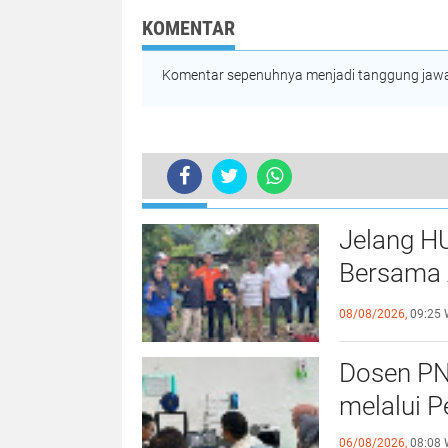
melalui Program
"Gasting"
KOMENTAR
Komentar sepenuhnya menjadi tanggung jawab
TERKINI
Jelang H
Bersama 
Kebersa
08/08/2026,
09:25 
Dosen PN
melalui P
06/08/2026,
08:08 