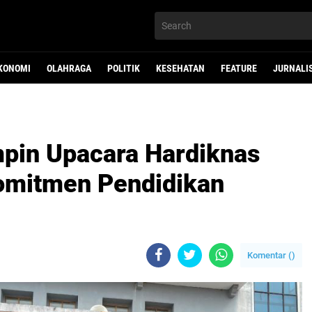
KONOMI
OLAHRAGA
POLITIK
KESEHATAN
FEATURE
JURNALI
mpin Upacara Hardiknas
omitmen Pendidikan
Komentar (
)