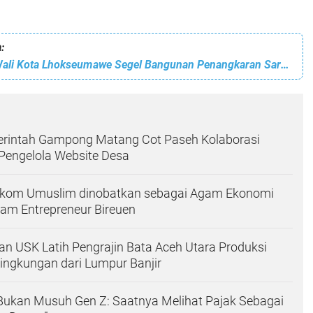
:
Tidak Berizin, Wali Kota Lhokseumawe Segel Bangunan Penangkaran Sarang Burung Walet
rintah Gampong Matang Cot Paseh Kolaborasi
engelola Website Desa
kom Umuslim dinobatkan sebagai Agam Ekonomi
gam Entrepreneur Bireuen
n USK Latih Pengrajin Bata Aceh Utara Produksi
ingkungan dari Lumpur Banjir
k Bukan Musuh Gen Z: Saatnya Melihat Pajak Sebagai