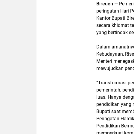
Bireuen
— Pemeri
peringatan Hari 
Kantor Bupati Bi
secara khidmat te
yang bertindak s
Dalam amanatnya,
Kebudayaan, Riset
Menteri menegask
mewujudkan pendid
“Transformasi pe
pemerintah, pendi
luas. Hanya denga
pendidikan yang m
Bupati saat mem
Peringatan Hardi
Pendidikan Bermu
memperkuat komit