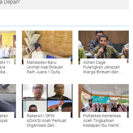
a Depan”
TsN 11
Mahasiswi Baru
Azhari Cage
ara
Unimal Asal Bireuen
Pulangkan Jenazah
ika
Raih Juara 1 Duta
Warga Bireuen dan
ju ke
Muda CBP Rupiah
Dua Anaknya dari
2026, Siap Wakili
Malaysia
Lhokseumawe ke
Tingkat Nasional
atan
Rakerwil I DPW
Poltekkes Kemenkes
Nyali
ADAKSI Aceh Perkuat
Aceh Tingkatkan
Organisasi dan
Kesiapan Ibu Hamil
Advokasi
Lewat Kalender