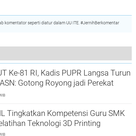
Kesejahteraan Dosen
Hitung Mundur
Persalinan Berbasis
Kearifan Lokal
 komentator seperti diatur dalam UU ITE. #JernihBerkomentar
Bupati Bireuen Pimpin Upacara Hardiknas 2025: Tegaskan Komitmen Pendidikan Berkualitas
UT Ke-81 RI, Kadis PUPR Langsa Turun
ASN: Gotong Royong jadi Perekat
maan
WIB
L Tingkatkan Kompetensi Guru SMK
elatihan Teknologi 3D Printing
WIB