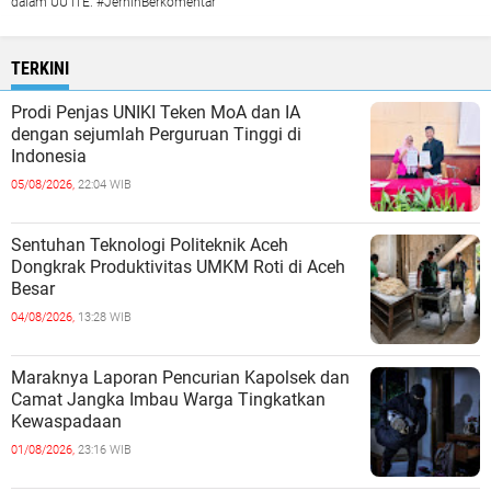
dalam UU ITE. #JernihBerkomentar
TERKINI
Prodi Penjas UNIKI Teken MoA dan IA
dengan sejumlah Perguruan Tinggi di
Indonesia
05/08/2026,
22:04 WIB
Sentuhan Teknologi Politeknik Aceh
Dongkrak Produktivitas UMKM Roti di Aceh
Besar
04/08/2026,
13:28 WIB
Maraknya Laporan Pencurian Kapolsek dan
Camat Jangka Imbau Warga Tingkatkan
Kewaspadaan
01/08/2026,
23:16 WIB