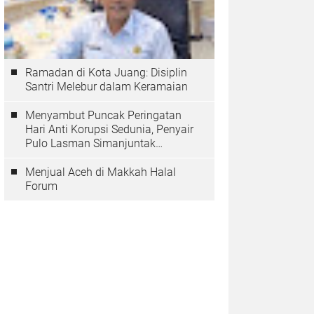
Ramadan di Kota Juang: Disiplin
Santri Melebur dalam Keramaian
Menyambut Puncak Peringatan
Hari Anti Korupsi Sedunia, Penyair
Pulo Lasman Simanjuntak
Menurunkan Tiga Sajak Soroti
Korupsi di Indonesia
Menjual Aceh di Makkah Halal
Forum