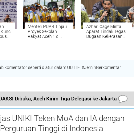
an
Menteri PUPR Tinjau
Azhari Cage Minta
 Kunci
Proyek Sekolah
Aparat Tindak Tegas
pus
Rakyat Aceh 1 di
Dugaan Kekerasan
Lhokseumawe,
Terhadap Warga Aceh
Progres Capai 54
di Jawa Barat
Persen
 komentator seperti diatur dalam UU ITE. #JernihBerkomentar
AKSI Dibuka, Aceh Kirim Tiga Delegasi ke Jakarta
njas UNIKI Teken MoA dan IA dengan
Perguruan Tinggi di Indonesia