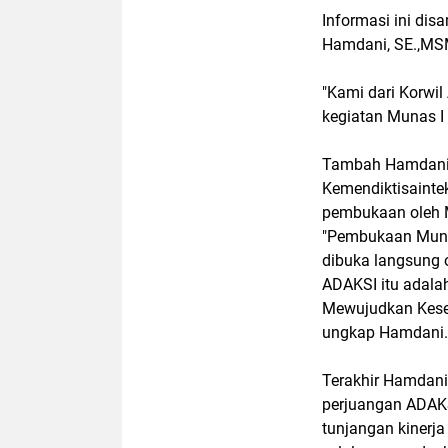
Informasi ini dis
Hamdani, SE.,MSM
"Kami dari Korwi
kegiatan Munas I
Tambah Hamdani, 
Kemendiktisainte
pembukaan oleh Men
"Pembukaan Munas
dibuka langsung 
ADAKSI itu adala
Mewujudkan Kesej
ungkap Hamdani.
Terakhir Hamdani
perjuangan ADAKS
tunjangan kinerja