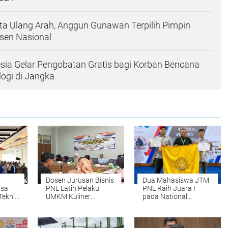
a Ulang Arah, Anggun Gunawan Terpilih Pimpin
sen Nasional
ia Gelar Pengobatan Gratis bagi Korban Bencana
ogi di Jangka
Dosen Jurusan Bisnis
Dua Mahasiswa JTM
asa
PNL Latih Pelaku
PNL Raih Juara I
Teknik
UMKM Kuliner
pada National
r
Meunasah Mesjid Go
Welding Competition
Digital
2026 di PPNS
Surabaya