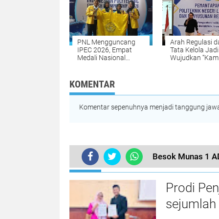
Operasi BPMA
PNL Mengguncang
Arah Regulasi d
IPEC 2026, Empat
Tata Kelola Jadi
Medali Nasional
Wujudkan “Kam
Dibawa Pulang dari
Berdampak”
Surabaya
KOMENTAR
Komentar sepenuhnya menjadi tanggung jawab
Besok Munas 1 AD
TERKINI
Prodi Pe
sejumlah 