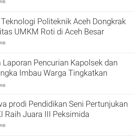
WIB
Teknologi Politeknik Aceh Dongkrak
itas UMKM Roti di Aceh Besar
WIB
 Laporan Pencurian Kapolsek dan
ngka Imbau Warga Tingkatkan
daan
WIB
a prodi Pendidikan Seni Pertunjukan
I Raih Juara III Peksimida
WIB