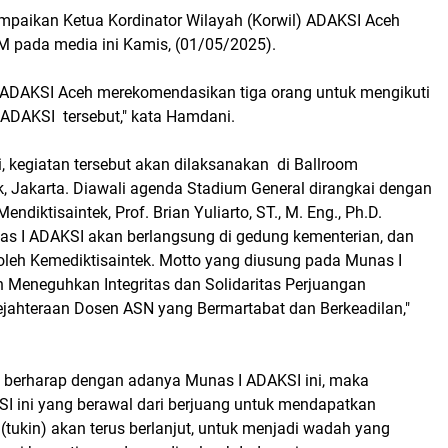
ampaikan Ketua Kordinator Wilayah (Korwil) ADAKSI Aceh
 pada media ini Kamis, (01/05/2025).
l ADAKSI Aceh merekomendasikan tiga orang untuk mengikuti
 ADAKSI tersebut," kata Hamdani.
kegiatan tersebut akan dilaksanakan di Ballroom
k, Jakarta. Diawali agenda Stadium General dirangkai dengan
diktisaintek, Prof. Brian Yuliarto, ST., M. Eng., Ph.D.
 I ADAKSI akan berlangsung di gedung kementerian, dan
oleh Kemediktisaintek. Motto yang diusung pada Munas I
h Meneguhkan Integritas dan Solidaritas Perjuangan
ahteraan Dosen ASN yang Bermartabat dan Berkeadilan,"
 berharap dengan adanya Munas I ADAKSI ini, maka
I ini yang berawal dari berjuang untuk mendapatkan
 (tukin) akan terus berlanjut, untuk menjadi wadah yang