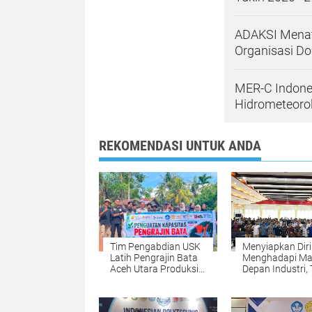
ADAKSI Menat
Organisasi Do
MER-C Indones
Hidrometeorol
REKOMENDASI UNTUK ANDA
Tim Pengabdian USK
Menyiapkan Diri
Latih Pengrajin Bata
Menghadapi M
Aceh Utara Produksi
Depan Industri, 
Bata Ramah
Mesin PNL Gela
Lingkungan dari
Kuliah Umum
Lumpur Banjir
Bersama Deputi