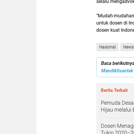
selalu mengadvok
"Mudah-mudahan 
untuk dosen di In
dosen kuat Indon
Nasional
News
Baca berikutnya
Berita Terkait
Pemuda Desa B
Hijau melalui
Dosen Menagi
Tukin 2020–