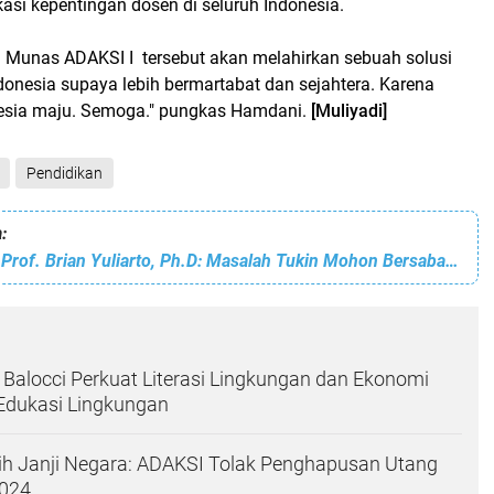
asi kepentingan dosen di seluruh Indonesia.
Munas ADAKSI I tersebut akan melahirkan sebuah solusi
donesia supaya lebih bermartabat dan sejahtera. Karena
esia maju. Semoga." pungkas Hamdani.
[Muliyadi]
Pendidikan
:
Mendiktisantek Prof. Brian Yuliarto, Ph.D: Masalah Tukin Mohon Bersabar, Kita tidak Akan Mempersulit
alocci Perkuat Literasi Lingkungan dan Ekonomi
 Edukasi Lingkungan
h Janji Negara: ADAKSI Tolak Penghapusan Utang
2024