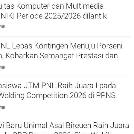
ltas Komputer dan Multimedia
FKOM) UNIKI Periode 2025/2026 dilantik
WIB
PNL Lepas Kontingen Menuju Porseni
, Kobarkan Semangat Prestasi dan
as
WIB
siswa JTM PNL Raih Juara I pada
Welding Competition 2026 di PPNS
WIB
 Baru Unimal Asal Bireuen Raih Juara