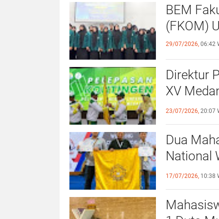
BEM Faku
(
29/07/2026,
06:42 
Direktur 
XV Medan
Sportivit
23/07/2026,
20:07 
Dua Maha
National 
Surabaya
17/07/2026,
10:38 
Mahasiswi