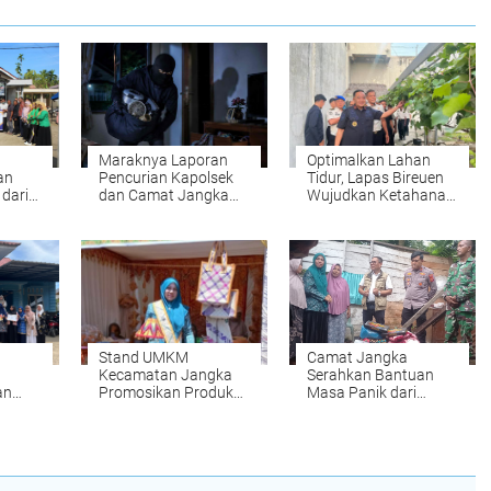
Maraknya Laporan
Optimalkan Lahan
an
Pencurian Kapolsek
Tidur, Lapas Bireuen
 dari
dan Camat Jangka
Wujudkan Ketahanan
s Aceh
Imbau Warga
Pangan dan Cetak
gsi
Tingkatkan
Warga Binaan yang
ng
Kewaspadaan
Mandiri
Stand UMKM
Camat Jangka
Kecamatan Jangka
Serahkan Bantuan
an
Promosikan Produk
Masa Panik dari
PKB
Unggulan pada HUT
Bupati Bireuen
an
ke-46 Dekranasda
kepada Korban
epada
dan HKG PKK ke-54
Rumah Rubuh
ader
Tahun 2026