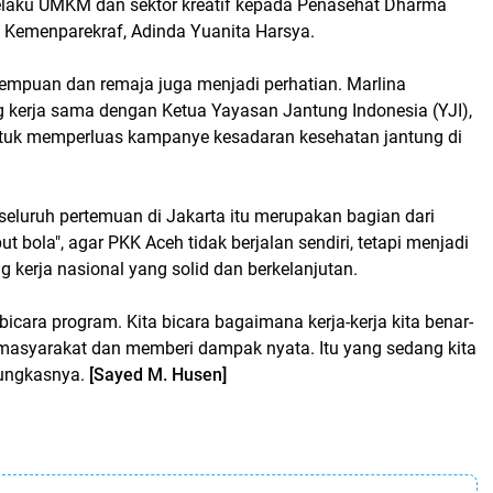
laku UMKM dan sektor kreatif kepada Penasehat Dharma
 Kemenparekraf, Adinda Yuanita Harsya.
rempuan dan remaja juga menjadi perhatian. Marlina
g kerja sama dengan Ketua Yayasan Jantung Indonesia (YJI),
tuk memperluas kampanye kesadaran kesehatan jantung di
seluruh pertemuan di Jakarta itu merupakan bagian dari
t bola", agar PKK Aceh tidak berjalan sendiri, tetapi menjadi
ng kerja nasional yang solid dan berkelanjutan.
 bicara program. Kita bicara bagaimana kerja-kerja kita benar-
masyarakat dan memberi dampak nyata. Itu yang sedang kita
pungkasnya.
[Sayed M. Husen]