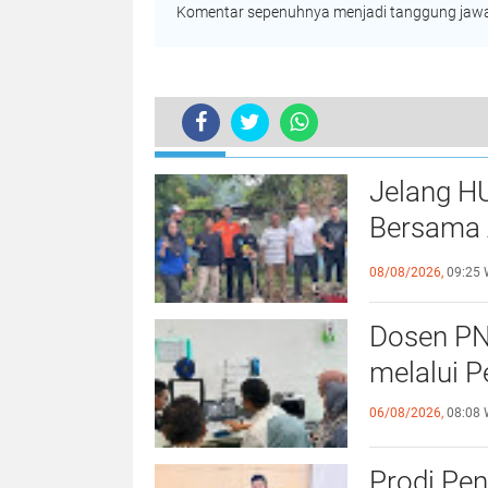
Komentar sepenuhnya menjadi tanggung jawab
TERKINI
Marlina Perkuat PKK Aceh, Jemput
Jelang H
Bersama 
Kebersa
08/08/2026,
09:25 
Dosen PN
melalui P
06/08/2026,
08:08 
Prodi Pe