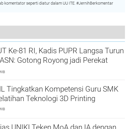
 komentator seperti diatur dalam UU ITE. #JernihBerkomentar
 Dukungan Nasional demi Dampak Nyata ke Desa
UT Ke-81 RI, Kadis PUPR Langsa Turun
ASN: Gotong Royong jadi Perekat
maan
WIB
L Tingkatkan Kompetensi Guru SMK
elatihan Teknologi 3D Printing
WIB
njas UNIKI Teken MoA dan IA dengan