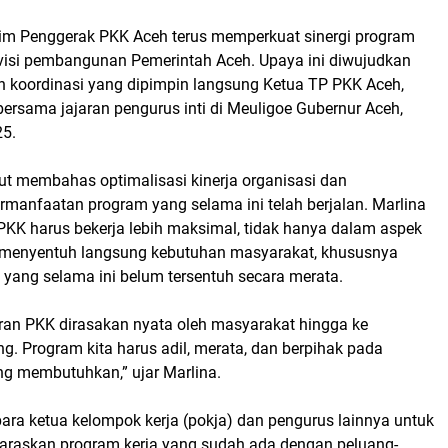
m Penggerak PKK Aceh terus memperkuat sinergi program
visi pembangunan Pemerintah Aceh. Upaya ini diwujudkan
n koordinasi yang dipimpin langsung Ketua TP PKK Aceh,
bersama jajaran pengurus inti di Meuligoe Gubernur Aceh,
25.
ut membahas optimalisasi kinerja organisasi dan
manfaatan program yang selama ini telah berjalan. Marlina
KK harus bekerja lebih maksimal, tidak hanya dalam aspek
pi menyentuh langsung kebutuhan masyarakat, khususnya
 yang selama ini belum tersentuh secara merata.
iran PKK dirasakan nyata oleh masyarakat hingga ke
 Program kita harus adil, merata, dan berpihak pada
ng membutuhkan,” ujar Marlina.
ara ketua kelompok kerja (pokja) dan pengurus lainnya untuk
elaraskan program kerja yang sudah ada dengan peluang-