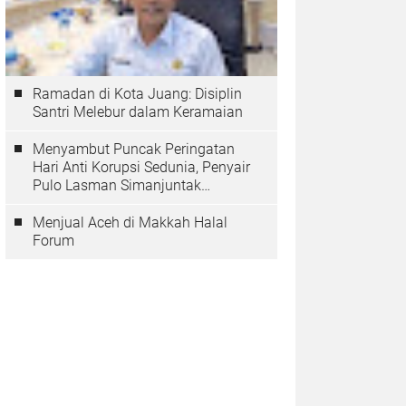
Ramadan di Kota Juang: Disiplin
Santri Melebur dalam Keramaian
Menyambut Puncak Peringatan
Hari Anti Korupsi Sedunia, Penyair
Pulo Lasman Simanjuntak
Menurunkan Tiga Sajak Soroti
Korupsi di Indonesia
Menjual Aceh di Makkah Halal
Forum