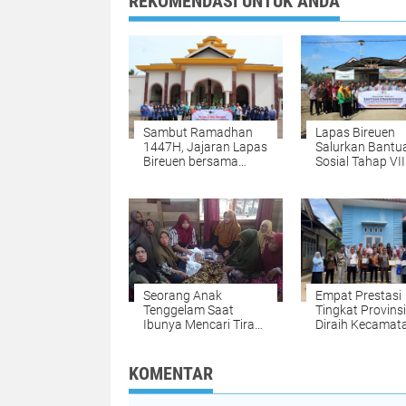
REKOMENDASI UNTUK ANDA
Sambut Ramadhan
Lapas Bireuen
1447H, Jajaran Lapas
Salurkan Bantu
Bireuen bersama
Sosial Tahap VII
Warga Binaan Gelar
Kanwil Ditjenpa
Gotong Royong
kepada Pengun
Tempat Ibadah
Banjir Desa Bla
Panjoe
Seorang Anak
Empat Prestasi
Tenggelam Saat
Tingkat Provinsi
Ibunya Mencari Tiram
Diraih Kecamat
di Tambak Alue Kuta
Jangka, DPMG
Bireuen Serahk
Penghargaan k
KOMENTAR
UPTD KB dan K
Berprestasi