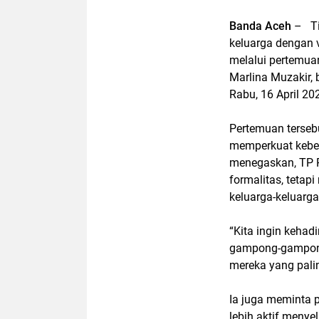
Banda Aceh
– Ti
keluarga dengan 
melalui pertemua
Marlina Muzakir, 
Rabu, 16 April 20
Pertemuan terseb
memperkuat keber
menegaskan, TP P
formalitas, teta
keluarga-keluarga
“Kita ingin kehad
gampong-gampong.
mereka yang pali
Ia juga meminta p
lebih aktif meny