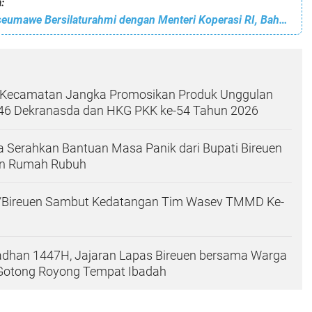
:
Wali Kota Lhokseumawe Bersilaturahmi dengan Menteri Koperasi RI, Bahas Pengembangan Koperasi dan Kunjungan ke Daerah
Kecamatan Jangka Promosikan Produk Unggulan
46 Dekranasda dan HKG PKK ke-54 Tahun 2026
 Serahkan Bantuan Masa Panik dari Bupati Bireuen
an Rumah Rubuh
/Bireuen Sambut Kedatangan Tim Wasev TMMD Ke-
han 1447H, Jajaran Lapas Bireuen bersama Warga
 Gotong Royong Tempat Ibadah