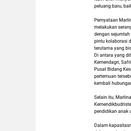
peluang baru, bai
Pernyataan Marli
melakukan serang
dengan sejumlah 
pintu kolaborasi
terutama yang bis
Di antara yang di
Kemendagri, Safri
Pusat Bidang Kes
pertemuan terseb
kembali hubungan
Selain itu, Marl
Kemendikbudriste
pendidikan anak u
Dalam kapasitasn