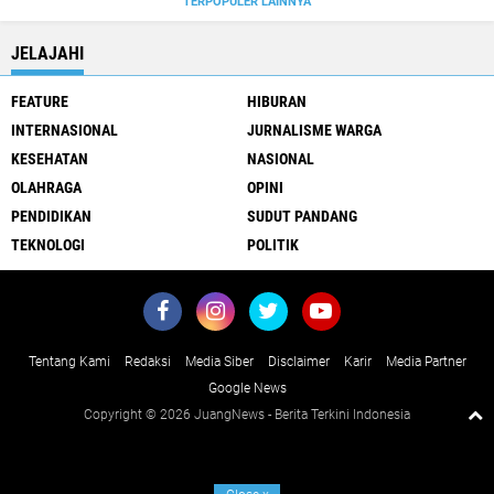
TERPOPULER LAINNYA
JELAJAHI
FEATURE
HIBURAN
INTERNASIONAL
JURNALISME WARGA
KESEHATAN
NASIONAL
OLAHRAGA
OPINI
PENDIDIKAN
SUDUT PANDANG
TEKNOLOGI
POLITIK
Tentang Kami
Redaksi
Media Siber
Disclaimer
Karir
Media Partner
Google News
Copyright ©
2026 JuangNews - Berita Terkini Indonesia