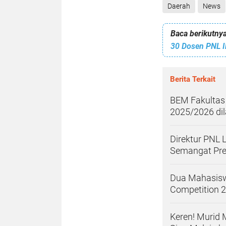
Daerah
News
Baca berikutnya
30 Dosen PNL I
Berita Terkait
BEM Fakultas
2025/2026 dil
Direktur PNL 
Semangat Pres
Dua Mahasisw
Competition 
Keren! Murid