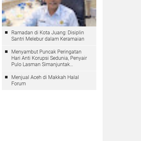
Ramadan di Kota Juang: Disiplin
Santri Melebur dalam Keramaian
Menyambut Puncak Peringatan
Hari Anti Korupsi Sedunia, Penyair
Pulo Lasman Simanjuntak
Menurunkan Tiga Sajak Soroti
Korupsi di Indonesia
Menjual Aceh di Makkah Halal
Forum