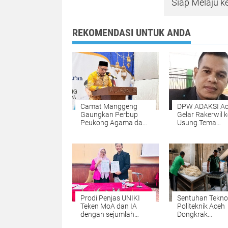
Siap Melaju ke
REKOMENDASI UNTUK ANDA
Camat Manggeng
DPW ADAKSI A
Gaungkan Perbup
Gelar Rakerwil k
Peukong Agama dan
Usung Tema
Wacana Jam Malam
Kesejahteraan 
Siswa Saat
dan Penguatan
Penutupan MTQ
Organisasi
Prodi Penjas UNIKI
Sentuhan Tekno
Teken MoA dan IA
Politeknik Aceh
dengan sejumlah
Dongkrak
Perguruan Tinggi di
Produktivitas 