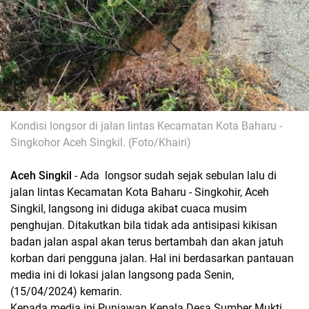
Kondisi longsor di jalan lintas Kecamatan Kota Baharu -
Singkohor Aceh Singkil. (Foto/Khairi)
Aceh Singkil
- Ada longsor sudah sejak sebulan lalu di
jalan lintas Kecamatan Kota Baharu - Singkohir, Aceh
Singkil, langsong ini diduga akibat cuaca musim
penghujan. Ditakutkan bila tidak ada antisipasi kikisan
badan jalan aspal akan terus bertambah dan akan jatuh
korban dari pengguna jalan. Hal ini berdasarkan pantauan
media ini di lokasi jalan langsong pada Senin,
(15/04/2024) kemarin.
Kepada media ini Puniawan Kepala Desa Sumber Mukti,