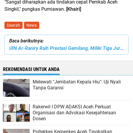
"Sangat diharapkan ada tindakan cepat Pemkab Aceh
Singkil," pungkas Purniawan.
[Khairi]
Daerah
News
Baca berikutnya:
UIN Ar-Raniry Raih Prestasi Gemilang, Miliki Tiga Jurnal Scopus Berkualifikasi Q1
REKOMENDASI UNTUK ANDA
Melewati "Jembatan Kepala Hiu": Uji Nyali
Tanpa Garansi
Rakerwil I DPW ADAKSI Aceh Perkuat
Organisasi dan Advokasi Kesejahteraan
Dosen
Poltekkes Kemenkes Aceh Tingkatkan