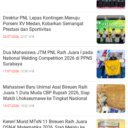
Direktur PNL Lepas Kontingen Menuju
Porseni XV Medan, Kobarkan Semangat
Prestasi dan Sportivitas
23/07/2026,
20:07 WIB
Dua Mahasiswa JTM PNL Raih Juara I pada
National Welding Competition 2026 di PPNS
Surabaya
17/07/2026,
10:38 WIB
Mahasiswi Baru Unimal Asal Bireuen Raih
Juara 1 Duta Muda CBP Rupiah 2026, Siap
Wakili Lhokseumawe ke Tingkat Nasional
15/07/2026,
19:02 WIB
Keren! Murid MTsN 11 Bireuen Raih Juara
OSN-K Matematika 2026, Siap Melaju ke