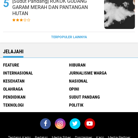
[Sudut Pandang] ROKOK GUDANG
GARAM MERAH DAN PANTANGAN
HUTAN
TERPOPULER LAINNYA
JELAJAHI
FEATURE
HIBURAN
INTERNASIONAL
JURNALISME WARGA
KESEHATAN
NASIONAL
OLAHRAGA
OPINI
PENDIDIKAN
SUDUT PANDANG
TEKNOLOGI
POLITIK
Tentang Kami
Redaksi
Media Siber
Disclaimer
Karir
Media Partner