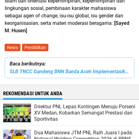
Islam dan orientasi kepemimpinan, kepemimpinan dan
lingkungan sosial, pembinaan karakter mahasiswa
sebagai agen of change, isu-isu global, isu gender dan
keorganisasian, serta materi moderasi beragama.
[Sayed
M. Husen]
News
Pendidikan
Baca berikutnya:
SLB TNCC Gandeng BNN Banda Aceh Implementasikan Pendidikan Anti Narkoba
REKOMENDASI UNTUK ANDA
Direktur PNL Lepas Kontingen Menuju Porseni
XV Medan, Kobarkan Semangat Prestasi dan
Sportivitas
Dua Mahasiswa JTM PNL Raih Juara I pada
National Welding Competition 2026 di PPNS