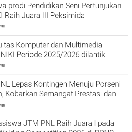
a prodi Pendidikan Seni Pertunjukan
I Raih Juara III Peksimida
WIB
ltas Komputer dan Multimedia
FKOM) UNIKI Periode 2025/2026 dilantik
WIB
PNL Lepas Kontingen Menuju Porseni
, Kobarkan Semangat Prestasi dan
as
WIB
siswa JTM PNL Raih Juara I pada