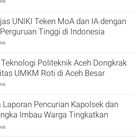
WIB
njas UNIKI Teken MoA dan IA dengan
Perguruan Tinggi di Indonesia
WIB
Teknologi Politeknik Aceh Dongkrak
itas UMKM Roti di Aceh Besar
WIB
 Laporan Pencurian Kapolsek dan
ngka Imbau Warga Tingkatkan
daan
WIB