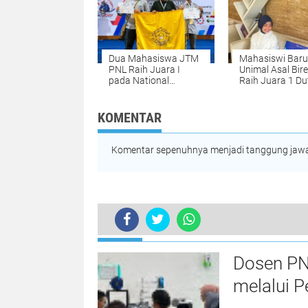
Dua Mahasiswa JTM
Mahasiswi Baru
PNL Raih Juara I
Unimal Asal Bir
pada National
Raih Juara 1 Du
Welding Competition
Muda CBP Rupi
2026 di PPNS
2026, Siap Wakil
Surabaya
Lhokseumawe k
KOMENTAR
Tingkat Nasiona
Komentar sepenuhnya menjadi tanggung jawab
TERKINI
Cetak Imam Masa Depan, Syeh dari 
Dosen PN
melalui P