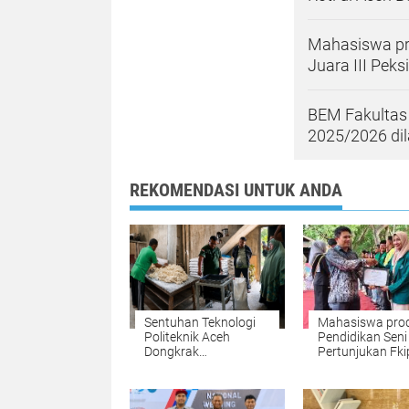
Mahasiswa pro
Juara III Pek
BEM Fakultas
2025/2026 dil
REKOMENDASI UNTUK ANDA
Sentuhan Teknologi
Mahasiswa prod
Politeknik Aceh
Pendidikan Seni
Dongkrak
Pertunjukan Fki
Produktivitas UMKM
UNIKI Raih Juara
Roti di Aceh Besar
Peksimida