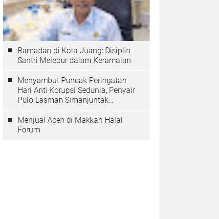
Ramadan di Kota Juang: Disiplin
Santri Melebur dalam Keramaian
Menyambut Puncak Peringatan
Hari Anti Korupsi Sedunia, Penyair
Pulo Lasman Simanjuntak
Menurunkan Tiga Sajak Soroti
Korupsi di Indonesia
Menjual Aceh di Makkah Halal
Forum