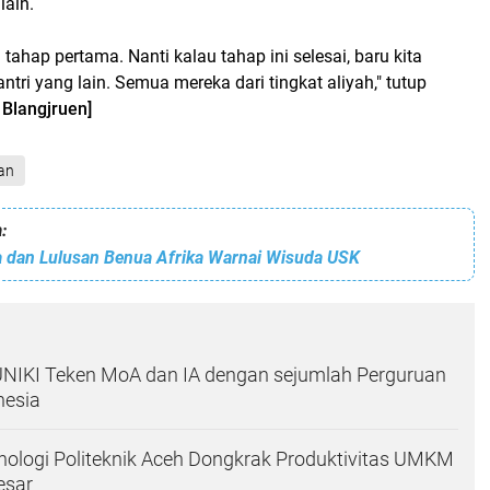
 lain.
ni tahap pertama. Nanti kalau tahap ini selesai, baru kita
ntri yang lain. Semua mereka dari tingkat aliyah," tutup
Blangjruen]
an
:
na dan Lulusan Benua Afrika Warnai Wisuda USK
UNIKI Teken MoA dan IA dengan sejumlah Perguruan
nesia
ologi Politeknik Aceh Dongkrak Produktivitas UMKM
esar