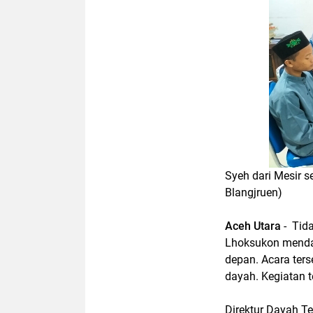
Syeh dari Mesir 
Blangjruen)
Aceh Utara
- Tida
Lhoksukon menda
depan. Acara ters
dayah. Kegiatan 
Direktur Dayah Te