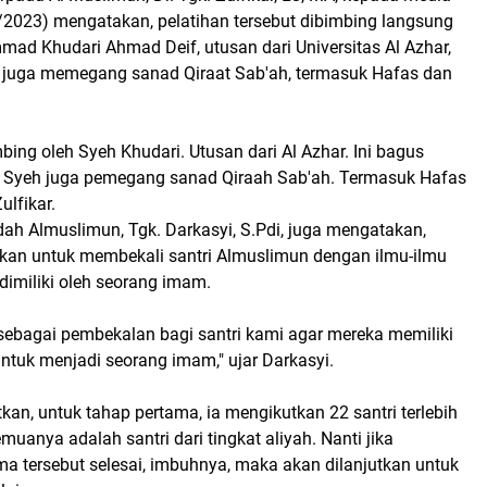
1/2023) mengatakan, pelatihan tersebut dibimbing langsung
ad Khudari Ahmad Deif, utusan dari Universitas Al Azhar,
ng juga memegang sanad Qiraat Sab'ah, termasuk Hafas dan
mbing oleh Syeh Khudari. Utusan dari Al Azhar. Ini bagus
t Syeh juga pemegang sanad Qiraah Sab'ah. Termasuk Hafas
ulfikar.
ah Almuslimun, Tgk. Darkasyi, S.Pdi, juga mengatakan,
akan untuk membekali santri Almuslimun dengan ilmu-ilmu
dimiliki oleh seorang imam.
 sebagai pembekalan bagi santri kami agar mereka memiliki
ntuk menjadi seorang imam," ujar Darkasyi.
kan, untuk tahap pertama, ia mengikutkan 22 santri terlebih
muanya adalah santri dari tingkat aliyah. Nanti jika
a tersebut selesai, imbuhnya, maka akan dilanjutkan untuk