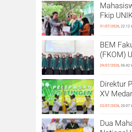
Mahasisw
Fkip UNIK
31/07/2026,
22:12 
BEM Faku
(
29/07/2026,
06:42 
Direktur 
XV Medan
Sportivit
23/07/2026,
20:07 
Dua Maha