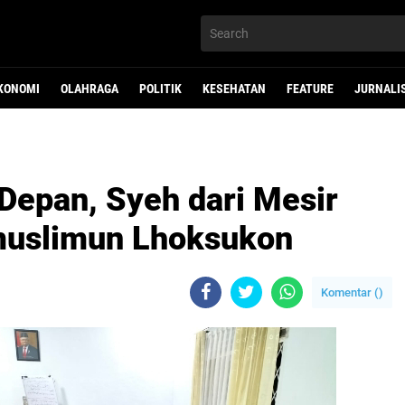
KONOMI
OLAHRAGA
POLITIK
KESEHATAN
FEATURE
JURNALI
epan, Syeh dari Mesir
lmuslimun Lhoksukon
Komentar (
)