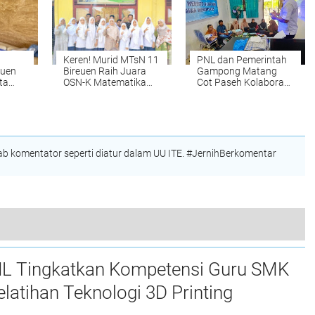
Keren! Murid MTsN 11
PNL dan Pemerintah
euen
Bireuen Raih Juara
Gampong Matang
ta
OSN-K Matematika
Cot Paseh Kolaborasi
ah
2026, Siap Melaju ke
Bangun SDM
i
Tingkat Provinsi
Pengelola Website
e
Desa
l
 komentator seperti diatur dalam UU ITE. #JernihBerkomentar
Mesir Latih 22 Santri Almuslimun Lhoksukon
L Tingkatkan Kompetensi Guru SMK
elatihan Teknologi 3D Printing