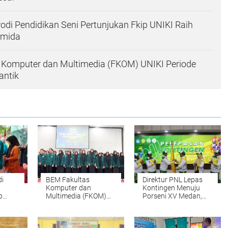
di Pendidikan Seni Pertunjukan Fkip UNIKI Raih
simida
 Komputer dan Multimedia (FKOM) UNIKI Periode
antik
i
BEM Fakultas
Direktur PNL Lepas
Komputer dan
Kontingen Menuju
p
Multimedia (FKOM)
Porseni XV Medan,
 III
UNIKI Periode
Kobarkan Semangat
2025/2026 dilantik
Prestasi dan
Sportivitas