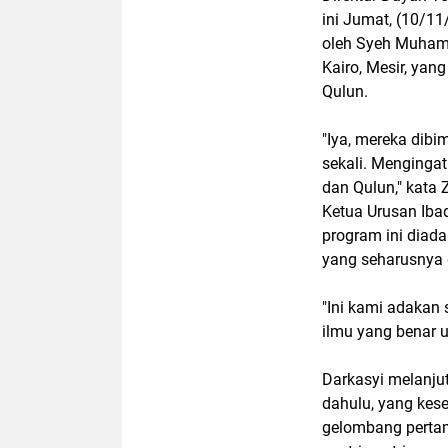
ini Jumat, (10/1
oleh Syeh Muhamm
Kairo, Mesir, ya
Qulun.
"Iya, mereka dibi
sekali. Menginga
dan Qulun," kata Z
Ketua Urusan Ibad
program ini diad
yang seharusnya 
"Ini kami adakan
ilmu yang benar u
Darkasyi melanjut
dahulu, yang kese
gelombang pertam