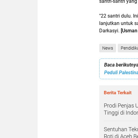
santri-santri yang
"22 santri dulu. I
lanjutkan untuk sa
Darkasyi.
[Usman 
News
Pendidik
Baca berikutnya
Peduli Palesti
Berita Terkait
Prodi Penjas 
Tinggi di Indo
Sentuhan Tekn
Roti di Aceh B