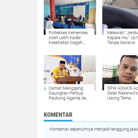
Poltekkes Kemenkes
Melewati "Jemb
Aceh Latih Kader
Kepala Hiu": Uji 
Kesehatan Cegah
Tanpa Garansi
Stunting di Nisam
melalui Program
"Gasting"
Camat Manggeng
DPW ADAKSI A
Gaungkan Perbup
Gelar Rakerwil k
Peukong Agama dan
Usung Tema
Wacana Jam Malam
Kesejahteraan 
Siswa Saat
dan Penguatan
Penutupan MTQ
Organisasi
KOMENTAR
Komentar sepenuhnya menjadi tanggung jawab