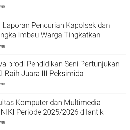
WIB
 Laporan Pencurian Kapolsek dan
ngka Imbau Warga Tingkatkan
daan
WIB
a prodi Pendidikan Seni Pertunjukan
I Raih Juara III Peksimida
WIB
ltas Komputer dan Multimedia
FKOM) UNIKI Periode 2025/2026 dilantik
WIB