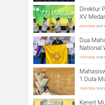
Direktur 
XV Medan
Sportivit
23/07/2026,
20:07 
Dua Maha
National 
Surabaya
17/07/2026,
10:38 
Mahasiswi
1 Duta Mu
Lhokseum
15/07/2026,
19:02 
Keren! M