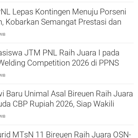
PNL Lepas Kontingen Menuju Porseni
, Kobarkan Semangat Prestasi dan
as
WIB
siswa JTM PNL Raih Juara I pada
Welding Competition 2026 di PPNS
WIB
 Baru Unimal Asal Bireuen Raih Juara
da CBP Rupiah 2026, Siap Wakili
awe ke Tingkat Nasional
WIB
urid MTsN 11 Bireuen Raih Juara OSN-