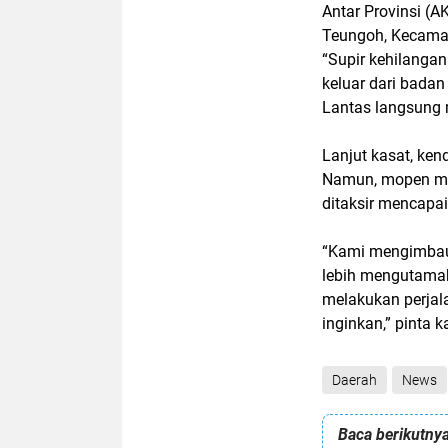
Antar Provinsi (
Teungoh, Kecamat
“Supir kehilanga
keluar dari badan
Lantas langsung 
Lanjut kasat, ken
Namun, mopen me
ditaksir mencapai
“Kami mengimbau
lebih mengutamaka
melakukan perjala
inginkan,” pinta 
Daerah
News
Baca berikutnya