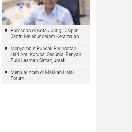
Ramadan di Kota Juang: Disiplin
Santri Melebur dalam Keramaian
Menyambut Puncak Peringatan
Hari Anti Korupsi Sedunia, Penyair
Pulo Lasman Simanjuntak
Menurunkan Tiga Sajak Soroti
Korupsi di Indonesia
Menjual Aceh di Makkah Halal
Forum