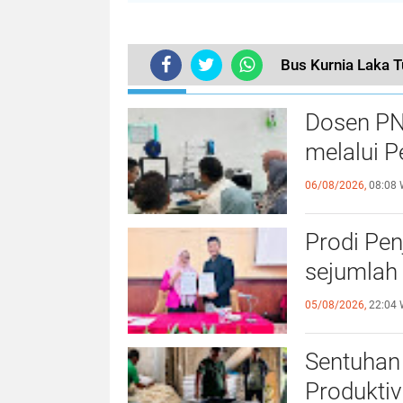
Bus Kurnia Laka T
TERKINI
Dosen PN
melalui P
06/08/2026,
08:08 
Prodi Pe
sejumlah 
05/08/2026,
22:04 
Sentuhan 
Produktiv