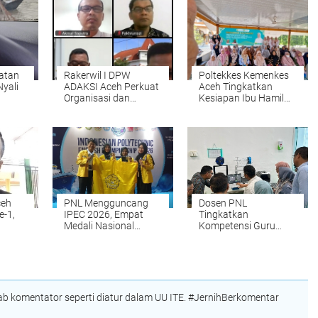
atan
Rakerwil I DPW
Poltekkes Kemenkes
Nyali
ADAKSI Aceh Perkuat
Aceh Tingkatkan
Organisasi dan
Kesiapan Ibu Hamil
Advokasi
Lewat Kalender
Kesejahteraan Dosen
Hitung Mundur
Persalinan Berbasis
Kearifan Lokal
ceh
PNL Mengguncang
Dosen PNL
e-1,
IPEC 2026, Empat
Tingkatkan
Medali Nasional
Kompetensi Guru
Dosen
Dibawa Pulang dari
SMK melalui Pelatihan
Surabaya
Teknologi 3D Printing
 komentator seperti diatur dalam UU ITE. #JernihBerkomentar