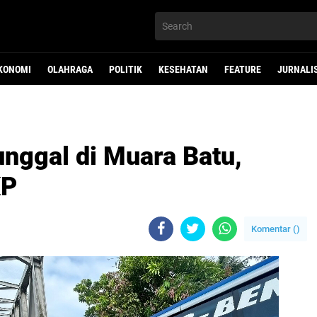
KONOMI
OLAHRAGA
POLITIK
KESEHATAN
FEATURE
JURNALI
unggal di Muara Batu,
KP
Komentar (
)