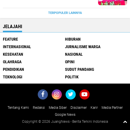
TERPOPULER LAINNYA
JELAJAHI
FEATURE
HIBURAN
INTERNASIONAL
JURNALISME WARGA
KESEHATAN
NASIONAL
OLAHRAGA
OPINI
PENDIDIKAN
SUDUT PANDANG
TEKNOLOGI
POLITIK
Tentang Kami
Redaksi
Media Siber
Disclaimer
Karir
Media Partner
Google News
Copyright ©
2026 JuangNews - Berita Terkini Indonesia