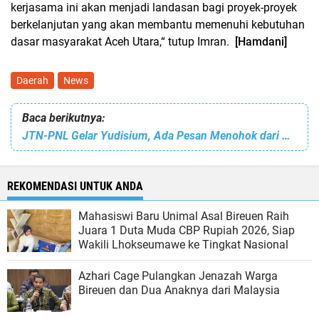
kerjasama ini akan menjadi landasan bagi proyek-proyek
berkelanjutan yang akan membantu memenuhi kebutuhan
dasar masyarakat Aceh Utara,“ tutup Imran.
[Hamdani]
Daerah
News
Baca berikutnya:
JTN-PNL Gelar Yudisium, Ada Pesan Menohok dari Kajur TN: yang IPK Tinggi Jangan Jumawa!
REKOMENDASI UNTUK ANDA
Mahasiswi Baru Unimal Asal Bireuen Raih
Juara 1 Duta Muda CBP Rupiah 2026, Siap
Wakili Lhokseumawe ke Tingkat Nasional
Azhari Cage Pulangkan Jenazah Warga
Bireuen dan Dua Anaknya dari Malaysia