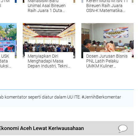
a JTM
Mahasiswi Baru
Keren! Murid MTsN 11
I
Unimal Asal Bireuen
Bireuen Raih Juara
Raih Juara 1 Duta
OSN-K Matematika
ition
Muda CBP Rupiah
2026, Siap Melaju ke
2026, Siap Wakili
Tingkat Provinsi
Lhokseumawe ke
Tingkat Nasional
n USK
Menyiapkan Diri
Dosen Jurusan Bisnis
 Bata
Menghadapi Masa
PNL Latih Pelaku
duksi
Depan Industri, Teknik
UMKM Kuliner
Mesin PNL Gelar
Meunasah Mesjid Go
Kuliah Umum
Digital
Bersama Deputi
Operasi BPMA
 komentator seperti diatur dalam UU ITE. #JernihBerkomentar
Ekonomi Aceh Lewat Keriwausahaan