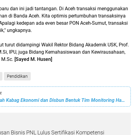
baru dan ini jadi tantangan. Di Aceh transaksi menggunakan
an di Banda Aceh. Kita optimis pertumbuhan transaksinya
 Apalagi kedepan ada even besar PON Aceh-Sumut, transaksi
aik," ungkapnya.
t turut didampingi Wakil Rektor Bidang Akademik USK, Prof.
, M.Si, IPU, juga Bidang Kemahasiswaan dan Kewirausahaan,
, M.Sc.
[Sayed M. Husen]
Pendidikan
:
Pj Bupati Perintah Kabag Ekonomi dan Disbun Bentuk Tim Monitoring Harga TBS
san Bisnis PNL Lulus Sertifikasi Kompetensi