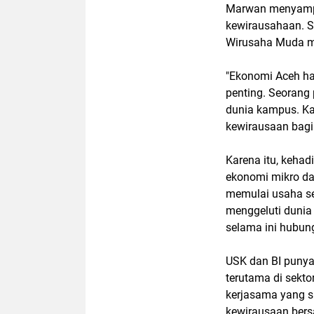
Marwan menyampai
kewirausahaan. S
Wirusaha Muda m
"Ekonomi Aceh ha
penting. Seorang 
dunia kampus. Ka
kewirausaan bagi
Karena itu, keha
ekonomi mikro da
memulai usaha se
menggeluti dunia
selama ini hubung
USK dan BI puny
terutama di sekt
kerjasama yang su
kewirausaan ber