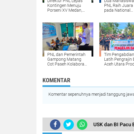
Direktur PNL Lepas
Dua Mahasisw
Kontingen Menuju
PNL Raih Juara 
Porseni XV Medan,
pada National
Kobarkan Semangat
Welding Compet
Prestasi dan
2026 di PPNS
Sportivitas
Surabaya
PNL dan Pemerintah
Tim Pengabdia
Gampong Matang
Latih Pengrajin
Cot Paseh Kolaborasi
Aceh Utara Pro
Bangun SDM
Bata Ramah
Pengelola Website
Lingkungan dari
Desa
Lumpur Banjir
KOMENTAR
Komentar sepenuhnya menjadi tanggung jawab
USK dan BI Pacu 
TERKINI