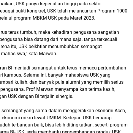
kan, USK punya kepedulian tinggi pada sektor
ebagai bukti kongkret, USK telah meluncurkan Program 1000
elalui program MBKM USK pada Maret 2023.
rus terus tumbuh, maka kehadiran pengusaha sangatlah
pengusaha bisa datang dari mana saja, tanpa terkecuali
rena itu, USK beikhtiar menumbuhkan semangat
 mahasiswa," kata Marwan.
diran BI menjadi semangat untuk terus memacu pertumbuhan
ri kampus. Selama ini, banyak mahasiswa USK yang
mbari kuliah, dan banyak pula alumni yang memilih serius
 pengusaha. Prof Marwan menyampaikan terima kasih,
an USK dengan BI terjalin sinergis.
a semangat yang sama dalam menggerakkan ekonomi Aceh,
or ekonomi mikro lewat UMKM. Kedepan USK berharap
dah terbangun baik, bisa lebih ditingkatkan, seperti program
sama BI-USK, serta membantu pengembangan produk USK.