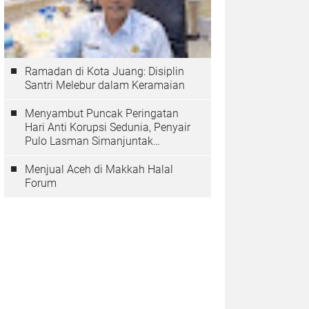
Ramadan di Kota Juang: Disiplin
Santri Melebur dalam Keramaian
Menyambut Puncak Peringatan
Hari Anti Korupsi Sedunia, Penyair
Pulo Lasman Simanjuntak
Menurunkan Tiga Sajak Soroti
Korupsi di Indonesia
Menjual Aceh di Makkah Halal
Forum