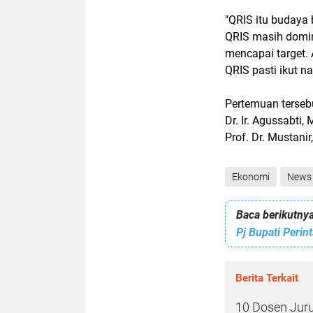
"QRIS itu budaya 
QRIS masih domin
mencapai target.
QRIS pasti ikut n
Pertemuan tersebu
Dr. Ir. Agussabti
Prof. Dr. Mustanir
Ekonomi
News
Baca berikutnya
Berita Terkait
10 Dosen Juru