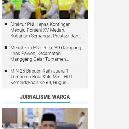
Direktur PNL Lepas Kontingen
Menuju Porseni XV Medan,
Kobarkan Semangat Prestasi dan
Sportivitas
Meriahkan HUT RI ke-80 Gampong
Lhok Pawoh, Kecamatan
Manggeng Gelar Turnamen
Sepakbola. Ini Pesan Camat
MIN 25 Bireuen Raih Juara 1
Turnamen Bola Kaki Mini, HUT
Kemerdekaan Ke 80, Gugus
Jangka
JURNALISME WARGA