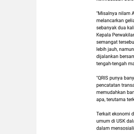
"Misalnya nilam A
melancarkan gelia
sebanyak dua kal
Kepala Perwakila
semangat tersebu
lebih jauh, namu
dijalankan bersam
tengah-tengah ma
"QRIS punya bany
pencatatan trans
memudahkan bank 
apa, terutama terk
Terkait ekonomi 
umum di USK dala
dalam mensosiali