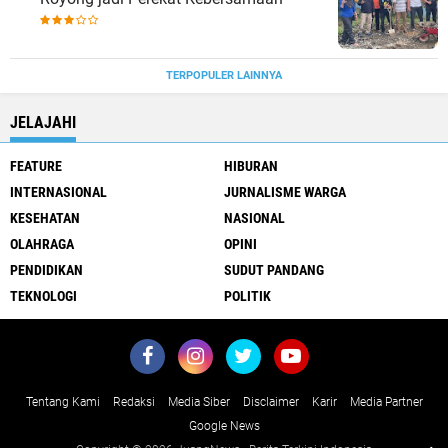
TERPOPULER LAINNYA
JELAJAHI
FEATURE
HIBURAN
INTERNASIONAL
JURNALISME WARGA
KESEHATAN
NASIONAL
OLAHRAGA
OPINI
PENDIDIKAN
SUDUT PANDANG
TEKNOLOGI
POLITIK
Tentang Kami
Redaksi
Media Siber
Disclaimer
Karir
Media Partner
Google News