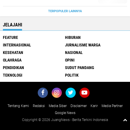
TERPOPULER LAINNYA
JELAJAHI
FEATURE
HIBURAN
INTERNASIONAL
JURNALISME WARGA
KESEHATAN
NASIONAL
OLAHRAGA
OPINI
PENDIDIKAN
SUDUT PANDANG
TEKNOLOGI
POLITIK
Tentang Kami
Redaksi
Media Siber
Disclaimer
Karir
Media Partner
Google News
Copyright ©
2026 JuangNews - Berita Terkini Indonesia