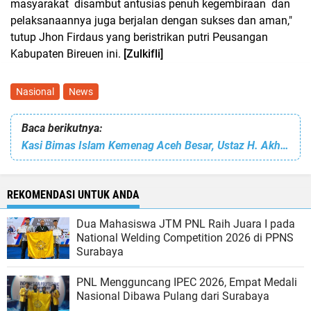
masyarakat disambut antusias penuh kegembiraan dan
pelaksanaannya juga berjalan dengan sukses dan aman,"
tutup Jhon Firdaus yang beristrikan putri Peusangan
Kabupaten Bireuen ini.
[Zulkifli]
Nasional
News
Baca berikutnya:
Kasi Bimas Islam Kemenag Aceh Besar, Ustaz H. Akhyar: Sikap Rela Berkorban Mulai Langka
REKOMENDASI UNTUK ANDA
Dua Mahasiswa JTM PNL Raih Juara I pada
National Welding Competition 2026 di PPNS
Surabaya
PNL Mengguncang IPEC 2026, Empat Medali
Nasional Dibawa Pulang dari Surabaya