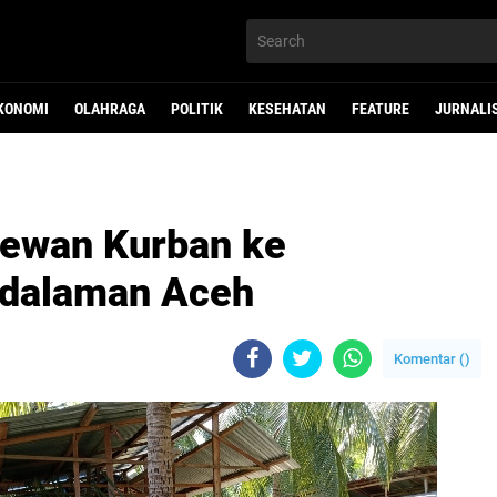
KONOMI
OLAHRAGA
POLITIK
KESEHATAN
FEATURE
JURNALI
Hewan Kurban ke
edalaman Aceh
Komentar (
)