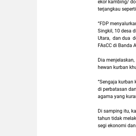
ekor kambing/ dom
terjangkau seper
“FDP menyalurkan
Singkil, 10 desa
Utara, dan dua de
FAsCC di Banda A
Dia menjelaskan,
hewan kurban khu
“Sengaja kurban 
di perbatasan da
agama yang kuran
Di samping itu, k
tahun tidak mela
segi ekonomi dan