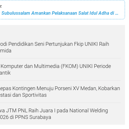
:
Personel Polres Subulussalam Amankan Pelaksanaan Salat Idul Adha di Masjid At - Taqwa
di Pendidikan Seni Pertunjukan Fkip UNIKI Raih
simida
 Komputer dan Multimedia (FKOM) UNIKI Periode
antik
Lepas Kontingen Menuju Porseni XV Medan, Kobarkan
tasi dan Sportivitas
a JTM PNL Raih Juara I pada National Welding
2026 di PPNS Surabaya