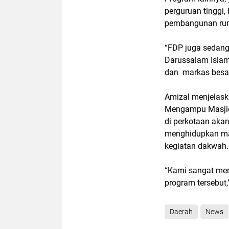
perguruan tinggi,
pembangunan ruma
“FDP juga sedang
Darussalam Islam
dan markas besar
Amizal menjelask
Mengampu Masjid
di perkotaan aka
menghidupkan mas
kegiatan dakwah
“Kami sangat me
program tersebut,
Daerah
News