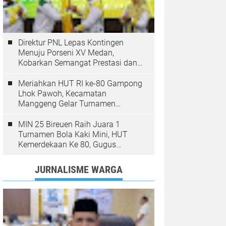
Direktur PNL Lepas Kontingen
Menuju Porseni XV Medan,
Kobarkan Semangat Prestasi dan
Sportivitas
Meriahkan HUT RI ke-80 Gampong
Lhok Pawoh, Kecamatan
Manggeng Gelar Turnamen
Sepakbola. Ini Pesan Camat
MIN 25 Bireuen Raih Juara 1
Turnamen Bola Kaki Mini, HUT
Kemerdekaan Ke 80, Gugus
Jangka
JURNALISME WARGA