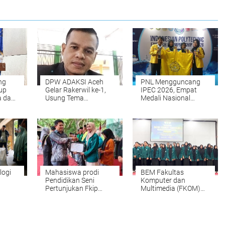
ng
DPW ADAKSI Aceh
PNL Mengguncang
up
Gelar Rakerwil ke-1,
IPEC 2026, Empat
 dan
Usung Tema
Medali Nasional
alam
Kesejahteraan Dosen
Dibawa Pulang dari
dan Penguatan
Surabaya
Q
Organisasi
logi
Mahasiswa prodi
BEM Fakultas
Pendidikan Seni
Komputer dan
Pertunjukan Fkip
Multimedia (FKOM)
UMKM
UNIKI Raih Juara III
UNIKI Periode
ar
Peksimida
2025/2026 dilantik