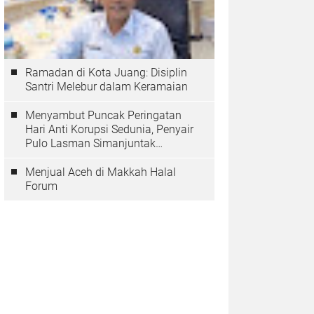
Ramadan di Kota Juang: Disiplin
Santri Melebur dalam Keramaian
Menyambut Puncak Peringatan
Hari Anti Korupsi Sedunia, Penyair
Pulo Lasman Simanjuntak
Menurunkan Tiga Sajak Soroti
Korupsi di Indonesia
Menjual Aceh di Makkah Halal
Forum