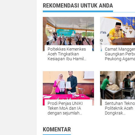
REKOMENDASI UNTUK ANDA
Poltekkes Kemenkes
Camat Mangge
Aceh Tingkatkan
Gaungkan Perb
Kesiapan Ibu Hamil
Peukong Agama
Lewat Kalender
Wacana Jam M
Hitung Mundur
Siswa Saat
Persalinan Berbasis
Penutupan MT
Kearifan Lokal
Prodi Penjas UNIKI
Sentuhan Tekno
Teken MoA dan IA
Politeknik Aceh
dengan sejumlah
Dongkrak
Perguruan Tinggi di
Produktivitas 
Indonesia
Roti di Aceh Bes
KOMENTAR