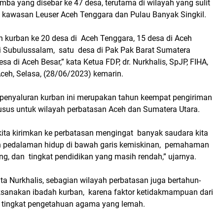
ba yang disebar ke 47 desa, terutama di wilayah yang sulit
ti kawasan Leuser Aceh Tenggara dan Pulau Banyak Singkil.
 kurban ke 20 desa di Aceh Tenggara, 15 desa di Aceh
 di Subulussalam, satu desa di Pak Pak Barat Sumatera
sa di Aceh Besar,” kata Ketua FDP, dr. Nurkhalis, SpJP, FIHA,
ceh, Selasa, (28/06/2023) kemarin.
 penyaluran kurban ini merupakan tahun keempat pengiriman
sus untuk wilayah perbatasan Aceh dan Sumatera Utara.
kita kirimkan ke perbatasan mengingat banyak saudara kita
n pedalaman hidup di bawah garis kemiskinan, pemahaman
g, dan tingkat pendidikan yang masih rendah,” ujarnya.
ata Nurkhalis, sebagian wilayah perbatasan juga bertahun-
ksanakan ibadah kurban, karena faktor ketidakmampuan dari
 tingkat pengetahuan agama yang lemah.