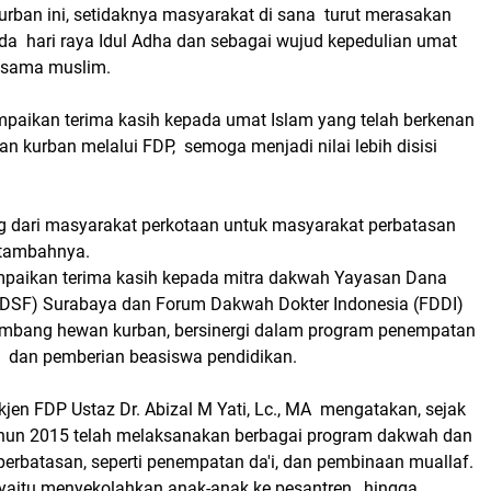
rban ini, setidaknya masyarakat di sana turut merasakan
da hari raya Idul Adha dan sebagai wujud kepedulian umat
sesama muslim.
paikan terima kasih kepada umat Islam yang telah berkenan
 kurban melalui FDP, semoga menjadi nilai lebih disisi
ng dari masyarakat perkotaan untuk masyarakat perbatasan
 tambahnya.
paikan terima kasih kepada mitra dakwah Yayasan Dana
(YDSF) Surabaya dan Forum Dakwah Dokter Indonesia (FDDI)
umbang hewan kurban, bersinergi dalam program penempatan
n, dan pemberian beasiswa pendidikan.
kjen FDP Ustaz Dr. Abizal M Yati, Lc., MA mengatakan, sejak
ahun 2015 telah melaksanakan berbagai program dakwah dan
 perbatasan, seperti penempatan da'i, dan pembinaan muallaf.
 yaitu menyekolahkan anak-anak ke pesantren, hingga