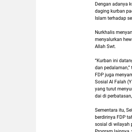
Dengan adanya ku
daging kurban pa
Islam terhadap 
Nurkhalis menyam
menyalurkan hewan
Allah Swt.
“Kurban ini data
dan pedalaman,”
FDP juga menyam
Sosial Al Falah 
yang turut meny
dai di perbatasa
Sementara itu, Se
berdirinya FDP t
sosial di wilayah
Program lainnya,