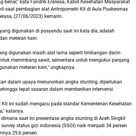
 benar," kata Fandrik Eraliesa, Kabid Kesehatan Masyarakat
il saat pembagian alat Antropometri Kit di Aula Puskesmas
elasa, (27/06/2023) kemarin.
yang digunakan di posyandu saat ini kata dia, adalah
dan meteran kain.
yang digunakan masih alat lama seperti timbangan dacin
untuk menimbang sawit, sementara untuk mengukur panjang
unakan meteran kain," ungkapnya.
kan dalam upaya menurunkan angka stunting, diperlukan
sehingga tepat sasaran dalam memberikan intervensi.
ri Kit ini sudah mengacu pada standar Kementerian Kesehatan
a," katanya.
dimana saat ini presentase angka stunting di Aceh Singkil
 survey status gizi indonesia (SSGI) naik menjadi 34 persen
mnya 29,6 persen.