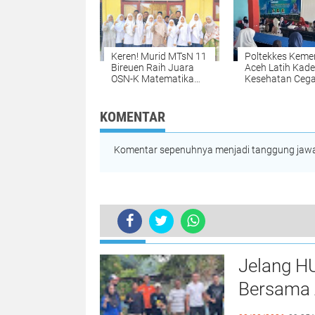
Keren! Murid MTsN 11
Poltekkes Keme
Bireuen Raih Juara
Aceh Latih Kade
OSN-K Matematika
Kesehatan Ceg
2026, Siap Melaju ke
Stunting di Nis
Tingkat Provinsi
melalui Progra
"Gasting"
KOMENTAR
Komentar sepenuhnya menjadi tanggung jawab
TERKINI
Deteksi Stunting, Dinkes Aceh Sing
Jelang H
Bersama 
Kebersa