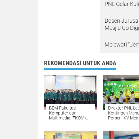
PNL Gelar Ku
Dosen Jurusa
Mesjid Go Digi
Melewati "Jem
REKOMENDASI UNTUK ANDA
BEM Fakultas
Direktur PNL Le
Komputer dan
Kontingen Menu
Multimedia (FKOM)
Porseni XV Med
UNIKI Periode
Kobarkan Sema
2025/2026 dilantik
Prestasi dan
Sportivitas