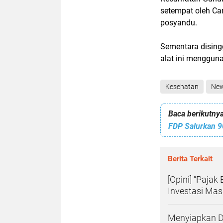
setempat oleh Ca
posyandu.
Sementara dising
alat ini menggun
Kesehatan
Ne
Baca berikutnya
FDP Salurkan 9
Berita Terkait
[Opini] “Paja
Investasi Mas
Menyiapkan Di