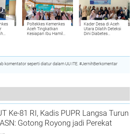
nkes
Poltekkes Kemenkes
Kader Desa di Aceh
r
Aceh Tingkatkan
Utara Dilatih Deteksi
ah
Kesiapan Ibu Hamil
Dini Diabetes
am
Lewat Kalender
Gestasional pada Ibu
m
Hitung Mundur
Hamil
Persalinan Berbasis
Kearifan Lokal
 komentator seperti diatur dalam UU ITE. #JernihBerkomentar
kil Bagikan 197 Alat Antropometri Kit ke Posyandu
UT Ke-81 RI, Kadis PUPR Langsa Turun
ASN: Gotong Royong jadi Perekat
maan