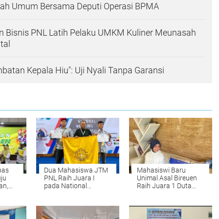
liah Umum Bersama Deputi Operasi BPMA
n Bisnis PNL Latih Pelaku UMKM Kuliner Meunasah
tal
batan Kepala Hiu": Uji Nyali Tanpa Garansi
pas
Dua Mahasiswa JTM
Mahasiswi Baru
ju
PNL Raih Juara I
Unimal Asal Bireuen
an,
pada National
Raih Juara 1 Duta
ngat
Welding Competition
Muda CBP Rupiah
2026 di PPNS
2026, Siap Wakili
Surabaya
Lhokseumawe ke
Tingkat Nasional