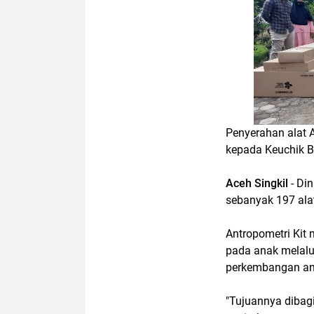
Penyerahan alat 
kepada Keuchik Bl
Aceh Singkil
- Di
sebanyak 197 ala
Antropometri Kit 
pada anak melal
perkembangan ana
"Tujuannya dibag