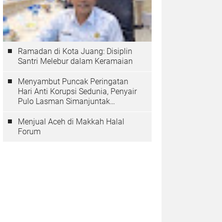
Ramadan di Kota Juang: Disiplin
Santri Melebur dalam Keramaian
Menyambut Puncak Peringatan
Hari Anti Korupsi Sedunia, Penyair
Pulo Lasman Simanjuntak
Menurunkan Tiga Sajak Soroti
Korupsi di Indonesia
Menjual Aceh di Makkah Halal
Forum