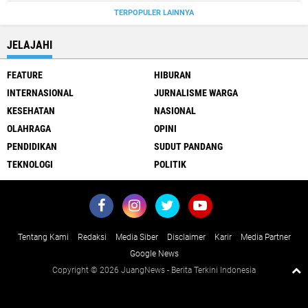
TERPOPULER LAINNYA
JELAJAHI
FEATURE
HIBURAN
INTERNASIONAL
JURNALISME WARGA
KESEHATAN
NASIONAL
OLAHRAGA
OPINI
PENDIDIKAN
SUDUT PANDANG
TEKNOLOGI
POLITIK
Tentang Kami
Redaksi
Media Siber
Disclaimer
Karir
Media Partner
Google News
Copyright ©
2026 JuangNews - Berita Terkini Indonesia