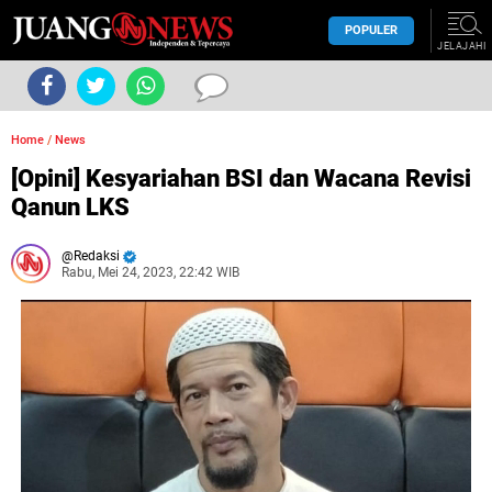
POPULER
JELAJAHI
Home
/
News
[Opini] Kesyariahan BSI dan Wacana Revisi
Qanun LKS
Redaksi
Rabu, Mei 24, 2023, 22:42 WIB