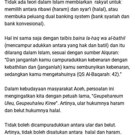
Tidak ada teori dalam Islam membiarkan rakyat untuk
memilih antara ribawi (haram) dan syar’i (halal), atau
membuka peluang dual banking system (bank syariah dan
bank konvesional).
Hal ini sama saja dengan
talbis baina la-haq wa al-bathil
(mencampur adukkan antara yang hak dan batil) dan itu
dilarang dalam Islam, sesuai dengan sumber Alquran:
“Dan janganlah kamu campuradukkan kebenaran dengan
kebathilan dan (janganlah) kamu sembunyikan kebenaran,
sedangkan kamu mengetahuinya (QS Al-Baqarah: 42).”
Dalam kebudayaan masyarakat Aceh, persoalan ini
mengingatkan kita dengan petuah lama, “
Geupehareum
Uleu, Geupeuhaleu Kiree
”. Artinya, ular hukumnya haram
dan belut hukumnya halal.
Tidak boleh dicampuradukkan antara ular dan belut.
Artinya, tidak boleh disatukan antara halal dan haram.