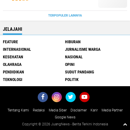
TERPOPULER LAINNYA
JELAJAHI
FEATURE
HIBURAN
INTERNASIONAL
JURNALISME WARGA
KESEHATAN
NASIONAL
OLAHRAGA
OPINI
PENDIDIKAN
SUDUT PANDANG
TEKNOLOGI
POLITIK
Tentang Kami
Redaksi
Media Siber
Disclaimer
Karir
Media Partner
Google News
Copyright ©
2026 JuangNews - Berita Terkini Indonesia