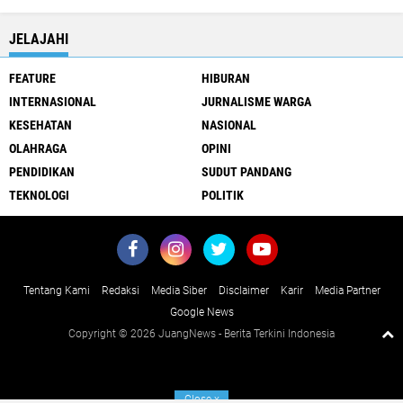
JELAJAHI
FEATURE
HIBURAN
INTERNASIONAL
JURNALISME WARGA
KESEHATAN
NASIONAL
OLAHRAGA
OPINI
PENDIDIKAN
SUDUT PANDANG
TEKNOLOGI
POLITIK
Tentang Kami
Redaksi
Media Siber
Disclaimer
Karir
Media Partner
Google News
Copyright ©
2026 JuangNews - Berita Terkini Indonesia
Close
x