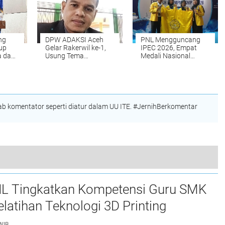
ng
DPW ADAKSI Aceh
PNL Mengguncang
up
Gelar Rakerwil ke-1,
IPEC 2026, Empat
 dan
Usung Tema
Medali Nasional
alam
Kesejahteraan Dosen
Dibawa Pulang dari
dan Penguatan
Surabaya
Q
Organisasi
 komentator seperti diatur dalam UU ITE. #JernihBerkomentar
durrazak Lc: Ibadah Haji Bukti Persatuan Umat Islam
L Tingkatkan Kompetensi Guru SMK
elatihan Teknologi 3D Printing
WIB