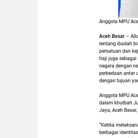
Anggota MPU Aceh
Aceh Besar
– All
tentang ibadah bia
persatuan dan ke
haji juga sebagai
negara dengan neg
perbedaan antar
dengan tujuan ya
Anggota MPU Aceh
dalam khutbah J
Jaya, Aceh Besar
“Ketika melaksana
berbagai identita