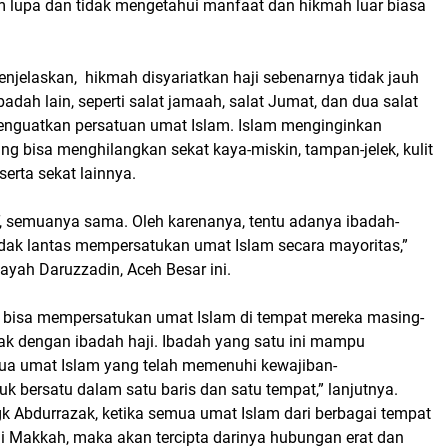
 lupa dan tidak mengetahui manfaat dan hikmah luar biasa
njelaskan, hikmah disyariatkan haji sebenarnya tidak jauh
adah lain, seperti salat jamaah, salat Jumat, dan dua salat
 menguatkan persatuan umat Islam. Islam menginginkan
g bisa menghilangkan sekat kaya-miskin, tampan-jelek, kulit
, serta sekat lainnya.
T, semuanya sama. Oleh karenanya, tentu adanya ibadah-
tidak lantas mempersatukan umat Islam secara mayoritas,”
ayah Daruzzadin, Aceh Besar ini.
a bisa mempersatukan umat Islam di tempat mereka masing-
dak dengan ibadah haji. Ibadah yang satu ini mampu
 umat Islam yang telah memenuhi kewajiban-
k bersatu dalam satu baris dan satu tempat,” lanjutnya.
Tgk Abdurrazak, ketika semua umat Islam dari berbagai tempat
di Makkah, maka akan tercipta darinya hubungan erat dan