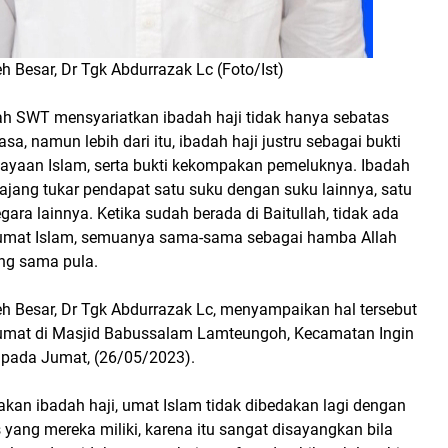
 Besar, Dr Tgk Abdurrazak Lc (Foto/Ist)
ah SWT mensyariatkan ibadah haji tidak hanya sebatas
sa, namun lebih dari itu, ibadah haji justru sebagai bukti
jayaan Islam, serta bukti kekompakan pemeluknya. Ibadah
 ajang tukar pendapat satu suku dengan suku lainnya, satu
ara lainnya. Ketika sudah berada di Baitullah, tidak ada
 umat Islam, semuanya sama-sama sebagai hamba Allah
ng sama pula.
 Besar, Dr Tgk Abdurrazak Lc, menyampaikan hal tersebut
umat di Masjid Babussalam Lamteungoh, Kecamatan Ingin
, pada Jumat, (26/05/2023).
kan ibadah haji, umat Islam tidak dibedakan lagi dengan
s yang mereka miliki, karena itu sangat disayangkan bila