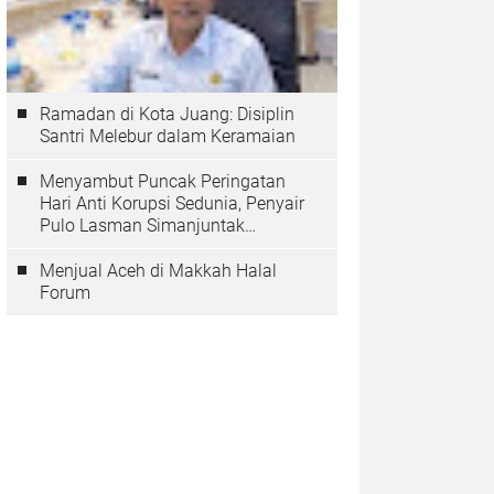
Ramadan di Kota Juang: Disiplin
Santri Melebur dalam Keramaian
Menyambut Puncak Peringatan
Hari Anti Korupsi Sedunia, Penyair
Pulo Lasman Simanjuntak
Menurunkan Tiga Sajak Soroti
Korupsi di Indonesia
Menjual Aceh di Makkah Halal
Forum