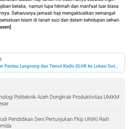
iban belaka, namun lupa hikmah dan manfaat luar biasa
mnya. Seharusnya jamaah haji mengaktualkan semangat
persatuan Islam di tanah suci dan dalam kehidupan sehari-
usen]
:
Pj Bupati Bireuen Pantau Langsung dan Temui Kadis DLHK ke Lokasi Gotong Royong di RTH Cot Gapu Bireuen
ologi Politeknik Aceh Dongkrak Produktivitas UMKM
esar
di Pendidikan Seni Pertunjukan Fkip UNIKI Raih
simida