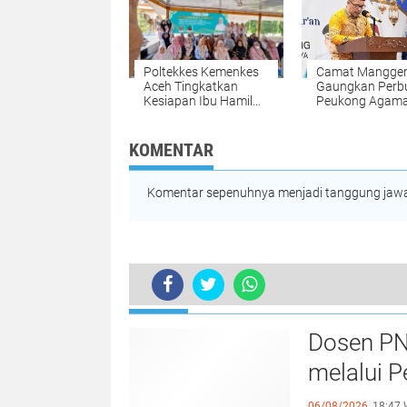
Poltekkes Kemenkes
Camat Mangge
Aceh Tingkatkan
Gaungkan Perb
Kesiapan Ibu Hamil
Peukong Agama
Lewat Kalender
Wacana Jam M
Hitung Mundur
Siswa Saat
Persalinan Berbasis
Penutupan MT
KOMENTAR
Kearifan Lokal
Komentar sepenuhnya menjadi tanggung jawab
TERKINI
Anggota MPU Aceh Besar, Dr Tgk Ab
Dosen PN
melalui P
06/08/2026,
18:47 