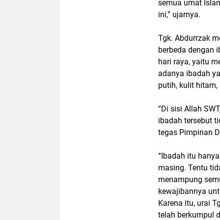
semua umat Islam
ini,” ujarnya.
Tgk. Abdurrzak me
berbeda dengan ib
hari raya, yaitu
adanya ibadah yan
putih, kulit hitam
“Di sisi Allah SW
ibadah tersebut 
tegas Pimpinan D
“Ibadah itu hany
masing. Tentu ti
menampung semua
kewajibannya untu
Karena itu, urai 
telah berkumpul 