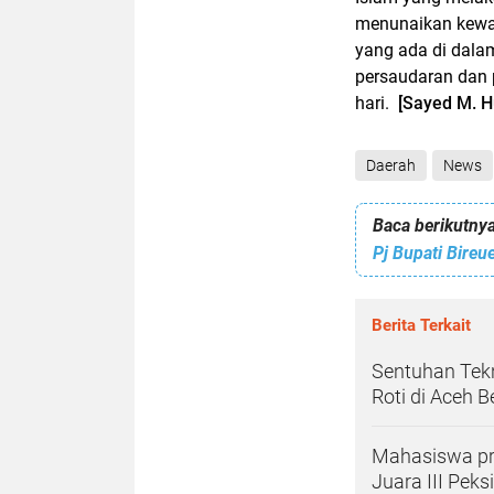
menunaikan kewaj
yang ada di dala
persaudaran dan 
hari.
[Sayed M. H
Daerah
News
Baca berikutnya
Berita Terkait
Sentuhan Tekn
Roti di Aceh B
Mahasiswa pro
Juara III Pek