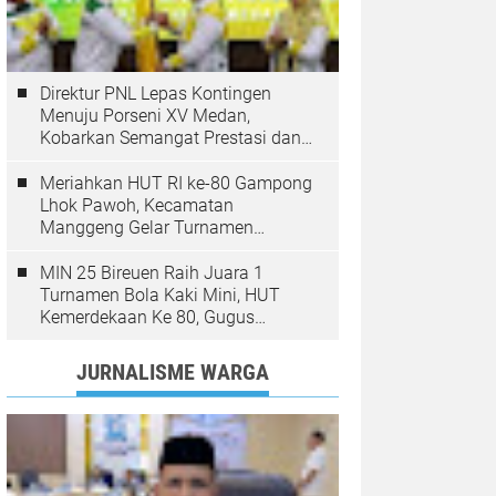
Direktur PNL Lepas Kontingen
Menuju Porseni XV Medan,
Kobarkan Semangat Prestasi dan
Sportivitas
Meriahkan HUT RI ke-80 Gampong
Lhok Pawoh, Kecamatan
Manggeng Gelar Turnamen
Sepakbola. Ini Pesan Camat
MIN 25 Bireuen Raih Juara 1
Turnamen Bola Kaki Mini, HUT
Kemerdekaan Ke 80, Gugus
Jangka
JURNALISME WARGA