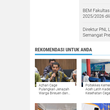
BEM Fakultas
2025/2026 dil
Direktur PNL 
Semangat Pres
REKOMENDASI UNTUK ANDA
Azhari Cage
Poltekkes Keme
Pulangkan Jenazah
Aceh Latih Kade
Warga Bireuen dan
Kesehatan Ceg
Dua Anaknya dari
Stunting di Nis
Malaysia
melalui Progra
"Gasting"