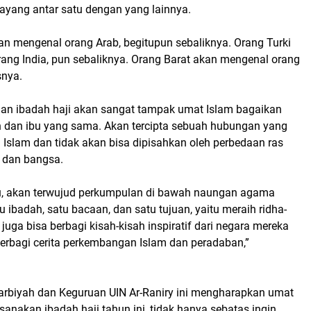
sayang antar satu dengan yang lainnya.
an mengenal orang Arab, begitupun sebaliknya. Orang Turki
ang India, pun sebaliknya. Orang Barat akan mengenal orang
snya.
an ibadah haji akan sangat tampak umat Islam bagaikan
h dan ibu yang sama. Akan tercipta sebuah hubungan yang
 Islam dan tidak akan bisa dipisahkan oleh perbedaan ras
a dan bangsa.
tu, akan terwujud perkumpulan di bawah naungan agama
u ibadah, satu bacaan, dan satu tujuan, yaitu meraih ridha-
juga bisa berbagi kisah-kisah inspiratif dari negara mereka
erbagi cerita perkembangan Islam dan peradaban,”
arbiyah dan Keguruan UIN Ar-Raniry ini mengharapkan umat
anakan ibadah haji tahun ini, tidak hanya sebatas ingin