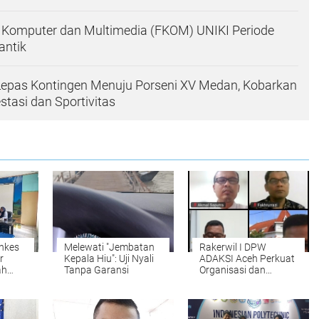
 Komputer dan Multimedia (FKOM) UNIKI Periode
antik
Lepas Kontingen Menuju Porseni XV Medan, Kobarkan
tasi dan Sportivitas
nkes
Melewati "Jembatan
Rakerwil I DPW
r
Kepala Hiu": Uji Nyali
ADAKSI Aceh Perkuat
ah
Tanpa Garansi
Organisasi dan
am
Advokasi
m
Kesejahteraan Dosen