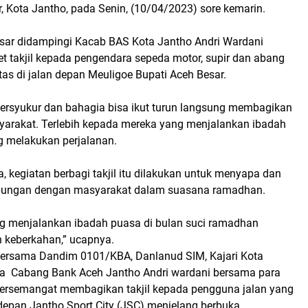
, Kota Jantho, pada Senin, (10/04/2023) sore kemarin.
esar didampingi Kacab BAS Kota Jantho Andri Wardani
 takjil kepada pengendara sepeda motor, supir dan abang
as di jalan depan Meuligoe Bupati Aceh Besar.
ersyukur dan bahagia bisa ikut turun langsung membagikan
syarakat. Terlebih kepada mereka yang menjalankan ibadah
 melakukan perjalanan.
, kegiatan berbagi takjil itu dilakukan untuk menyapa dan
ungan dengan masyarakat dalam suasana ramadhan.
g menjalankan ibadah puasa di bulan suci ramadhan
n keberkahan,” ucapnya.
 bersama Dandim 0101/KBA, Danlanud SIM, Kajari Kota
a Cabang Bank Aceh Jantho Andri wardani bersama para
 bersemangat membagikan takjil kepada pengguna jalan yang
 depan Jantho Sport City (JSC) menjelang berbuka.