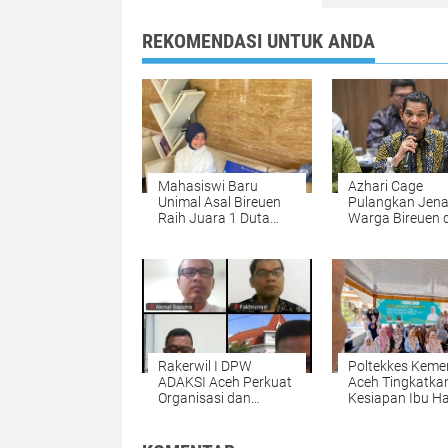
REKOMENDASI UNTUK ANDA
Mahasiswi Baru
Azhari Cage
Unimal Asal Bireuen
Pulangkan Jen
Raih Juara 1 Duta
Warga Bireuen 
Muda CBP Rupiah
Dua Anaknya da
2026, Siap Wakili
Malaysia
Lhokseumawe ke
Tingkat Nasional
Rakerwil I DPW
Poltekkes Keme
ADAKSI Aceh Perkuat
Aceh Tingkatka
Organisasi dan
Kesiapan Ibu Ha
Advokasi
Lewat Kalender
Kesejahteraan Dosen
Hitung Mundur
Persalinan Berb