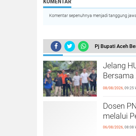
KOMENTAR
Kearifan Lokal
Komentar sepenuhnya menjadi tanggung jawab
Pj Bupati Aceh Be
TERKINI
Jelang H
Bersama 
Kebersa
08/08/2026,
09:25 
Dosen PN
melalui P
06/08/2026,
08:08 