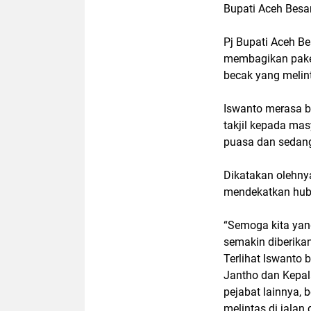
Bupati Aceh Besar
Pj Bupati Aceh B
membagikan paket
becak yang melint
Iswanto merasa b
takjil kepada ma
puasa dan sedang
Dikatakan olehnya
mendekatkan hub
“Semoga kita yan
semakin diberika
Terlihat Iswanto
Jantho dan Kepal
pejabat lainnya,
melintas di jalan