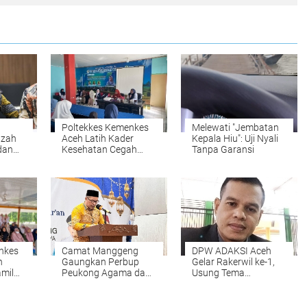
Poltekkes Kemenkes
Melewati "Jembatan
azah
Aceh Latih Kader
Kepala Hiu": Uji Nyali
dan
Kesehatan Cegah
Tanpa Garansi
ri
Stunting di Nisam
melalui Program
"Gasting"
nkes
Camat Manggeng
DPW ADAKSI Aceh
n
Gaungkan Perbup
Gelar Rakerwil ke-1,
mil
Peukong Agama dan
Usung Tema
Wacana Jam Malam
Kesejahteraan Dosen
Siswa Saat
dan Penguatan
asis
Penutupan MTQ
Organisasi