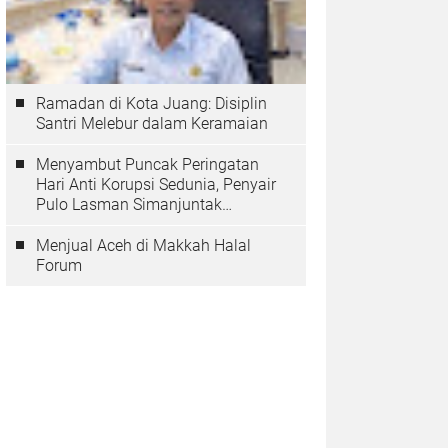
Ramadan di Kota Juang: Disiplin
Santri Melebur dalam Keramaian
Menyambut Puncak Peringatan
Hari Anti Korupsi Sedunia, Penyair
Pulo Lasman Simanjuntak
Menurunkan Tiga Sajak Soroti
Korupsi di Indonesia
Menjual Aceh di Makkah Halal
Forum