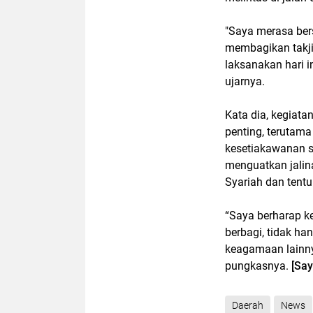
"Saya merasa bers
membagikan takjil
laksanakan hari i
ujarnya.
Kata dia, kegiata
penting, teruta
kesetiakawanan so
menguatkan jalina
Syariah dan tent
“Saya berharap ke
berbagi, tidak ha
keagamaan lainnya
pungkasnya.
[Sa
Daerah
News