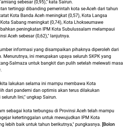
miang sebesar (0,95)," kata Sairun.
an tertinggi dibanding pemerintah kota se-Aceh dari tahun
catat Kota Banda Aceh meningkat (0,57), Kota Langsa
, Kota Sabang meningkat (0,74), Kota Lhokseumawe
, bahkan peningkatan IPM Kota Subulussalam melampaui
nsi Aceh sebesar (0,62)," lanjutnya.
sumber informasi yang disampaikan pihaknya diperoleh dari
h. Menurutnya, ini merupakan upaya seluruh SKPK yang
ntang-Salmaza untuk bangkit dan pulih setelah melewati masa
.
g kita lakukan selama ini mampu membawa Kota
ih dari pandemi dan optimis akan terus dilakukan
eluruh lini," ungkap Sairun.
am sebagai kota terbungsu di Provinsi Aceh telah mampu
ngejar ketertinggalan untuk mewujudkan IPM Kota
g lebih baik untuk tahun berikutnya," pungkasnya.
[Bolon