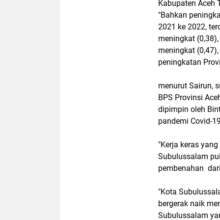
Kabupaten Aceh Ta
"Bahkan peningkat
2021 ke 2022, ter
meningkat (0,38)
meningkat (0,47)
peningkatan Provi
menurut Sairun, 
BPS Provinsi Ace
dipimpin oleh Bi
pandemi Covid-19
"Kerja keras yan
Subulussalam pul
pembenahan dari s
"Kota Subulussal
bergerak naik me
Subulussalam yan