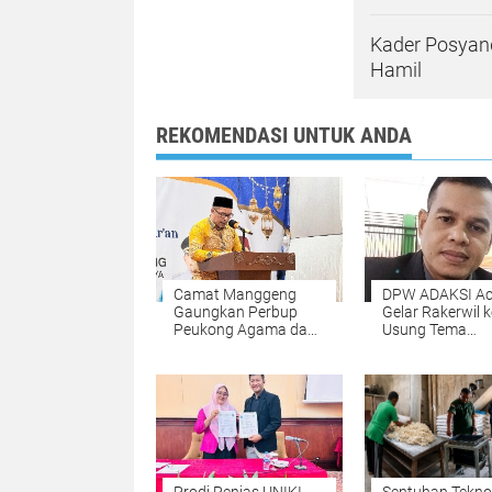
Kader Posyan
Hamil
REKOMENDASI UNTUK ANDA
Camat Manggeng
DPW ADAKSI A
Gaungkan Perbup
Gelar Rakerwil k
Peukong Agama dan
Usung Tema
Wacana Jam Malam
Kesejahteraan 
Siswa Saat
dan Penguatan
Penutupan MTQ
Organisasi