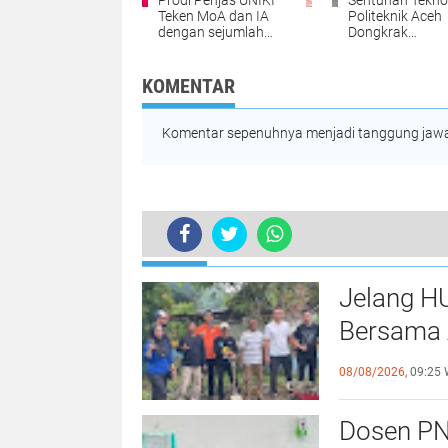
Prodi Penjas UNIKI
Sentuhan Tekno
Teken MoA dan IA
Politeknik Aceh
dengan sejumlah
Dongkrak
Perguruan Tinggi di
Produktivitas 
Indonesia
Roti di Aceh Bes
KOMENTAR
Komentar sepenuhnya menjadi tanggung jawab
TERKINI
Jelang H
Bersama 
Kebersa
08/08/2026,
09:25 
Dosen PN