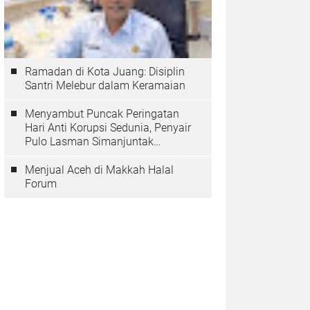
Ramadan di Kota Juang: Disiplin
Santri Melebur dalam Keramaian
Menyambut Puncak Peringatan
Hari Anti Korupsi Sedunia, Penyair
Pulo Lasman Simanjuntak
Menurunkan Tiga Sajak Soroti
Korupsi di Indonesia
Menjual Aceh di Makkah Halal
Forum