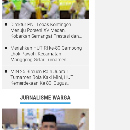
Direktur PNL Lepas Kontingen
Menuju Porseni XV Medan,
Kobarkan Semangat Prestasi dan
Sportivitas
Meriahkan HUT RI ke-80 Gampong
Lhok Pawoh, Kecamatan
Manggeng Gelar Turnamen
Sepakbola. Ini Pesan Camat
MIN 25 Bireuen Raih Juara 1
Turnamen Bola Kaki Mini, HUT
Kemerdekaan Ke 80, Gugus
Jangka
JURNALISME WARGA