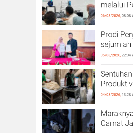
melalui P
06/08/2026,
08:08 
Prodi Pe
sejumlah 
05/08/2026,
22:04 
Sentuhan 
Produktiv
04/08/2026,
13:28 
Maraknya
Camat Ja