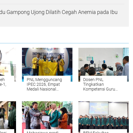
du Gampong Ujong Dilatih Cegah Anemia pada Ibu
ceh
PNL Mengguncang
Dosen PNL
e-1,
IPEC 2026, Empat
Tingkatkan
Medali Nasional
Kompetensi Guru
Dosen
Dibawa Pulang dari
SMK melalui Pelatihan
Surabaya
Teknologi 3D Printing