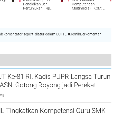
logi
Mahasiswa prodi
BEM Fakultas
Pendidikan Seni
Komputer dan
Pertunjukan Fkip
Multimedia (FKOM)
UMKM
UNIKI Raih Juara III
UNIKI Periode
ar
Peksimida
2025/2026 dilantik
 komentator seperti diatur dalam UU ITE. #JernihBerkomentar
Hebat, IPM Kota Subulussalam Tahun 2022 Raih Peringkat 2, Peningkatan Tertinggi se-Aceh
UT Ke-81 RI, Kadis PUPR Langsa Turun
ASN: Gotong Royong jadi Perekat
maan
WIB
L Tingkatkan Kompetensi Guru SMK