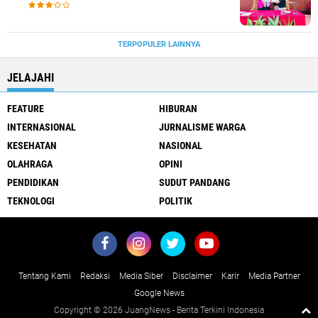
TERPOPULER LAINNYA
JELAJAHI
FEATURE
HIBURAN
INTERNASIONAL
JURNALISME WARGA
KESEHATAN
NASIONAL
OLAHRAGA
OPINI
PENDIDIKAN
SUDUT PANDANG
TEKNOLOGI
POLITIK
Tentang Kami
Redaksi
Media Siber
Disclaimer
Karir
Media Partner
Google News
Copyright ©
2026 JuangNews - Berita Terkini Indonesia