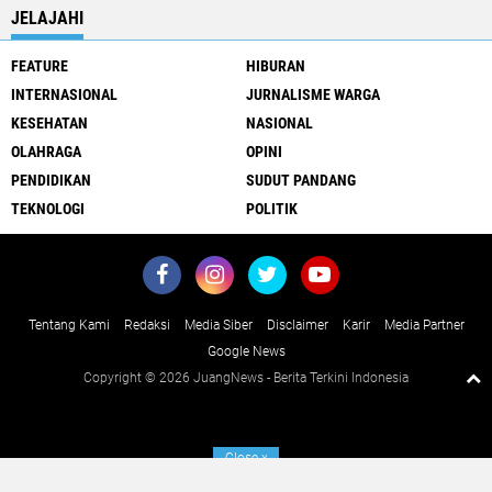
JELAJAHI
FEATURE
HIBURAN
INTERNASIONAL
JURNALISME WARGA
KESEHATAN
NASIONAL
OLAHRAGA
OPINI
PENDIDIKAN
SUDUT PANDANG
TEKNOLOGI
POLITIK
Tentang Kami
Redaksi
Media Siber
Disclaimer
Karir
Media Partner
Google News
Copyright ©
2026 JuangNews - Berita Terkini Indonesia
Close
x