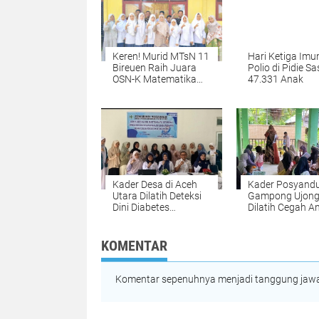
Keren! Murid MTsN 11
Hari Ketiga Imu
Bireuen Raih Juara
Polio di Pidie Sa
OSN-K Matematika
47.331 Anak
2026, Siap Melaju ke
Tingkat Provinsi
Kader Desa di Aceh
Kader Posyand
Utara Dilatih Deteksi
Gampong Ujon
Dini Diabetes
Dilatih Cegah A
Gestasional pada Ibu
pada Ibu Hamil
Hamil
KOMENTAR
Komentar sepenuhnya menjadi tanggung jawab