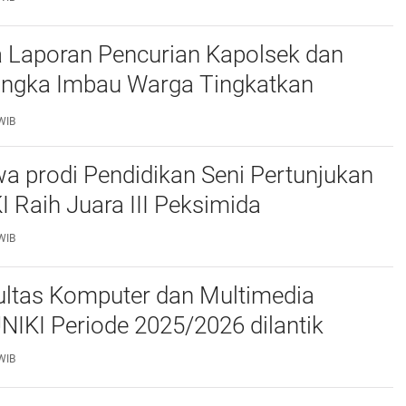
 Laporan Pencurian Kapolsek dan
ngka Imbau Warga Tingkatkan
daan
WIB
a prodi Pendidikan Seni Pertunjukan
I Raih Juara III Peksimida
WIB
ltas Komputer dan Multimedia
FKOM) UNIKI Periode 2025/2026 dilantik
WIB