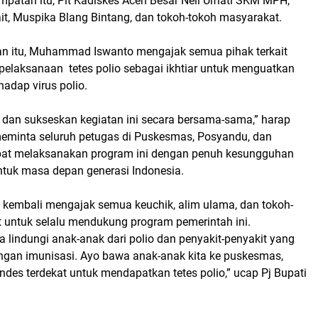
patan itu, Plt Kadiskes Aceh Besar Neli Ulfiati SKM MPH,
it, Muspika Blang Bintang, dan tokoh-tokoh masyarakat.
n itu, Muhammad Iswanto mengajak semua pihak terkait
elaksanaan tetes polio sebagai ikhtiar untuk menguatkan
hadap virus polio.
g dan sukseskan kegiatan ini secara bersama-sama,” harap
meminta seluruh petugas di Puskesmas, Posyandu, dan
pat melaksanakan program ini dengan penuh kesungguhan
ntuk masa depan generasi Indonesia.
o kembali mengajak semua keuchik, alim ulama, dan tokoh-
 untuk selalu mendukung program pemerintah ini.
a lindungi anak-anak dari polio dan penyakit-penyakit yang
ngan imunisasi. Ayo bawa anak-anak kita ke puskesmas,
ndes terdekat untuk mendapatkan tetes polio,” ucap Pj Bupati