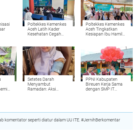
nisasi
Poltekkes Kemenkes
Poltekkes Kemenkes
sar
Aceh Latih Kader
Aceh Tingkatkan
Kesehatan Cegah
Kesiapan Ibu Hamil
Stunting di Nisam
Lewat Kalender
melalui Program
Hitung Mundur
"Gasting"
Persalinan Berbasis
Kearifan Lokal
u
Setetes Darah
PPNI Kabupaten
g
Menyambut
Bireuen Kerja Sama
nemia
Ramadan: Aksi
dengan SMP IT
Kemanusiaan
Muhammadiyah
Yayasan Zurisma di
Bireuen Laksanakan
Peusangan
Edukasi Kesehatan
 komentator seperti diatur dalam UU ITE. #JernihBerkomentar