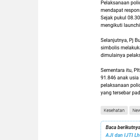
Pelaksanaan poli
mendapat respons
Sejak pukul 08.3
mengikuti launchin
Selanjutnya, Pj 
simbolis melakuk
dimulainya pelaks
Sementara itu, Pl
91.846 anak usia 
pelaksanaan poli
yang tersebar pa
Kesehatan
Ne
Baca berikutnya