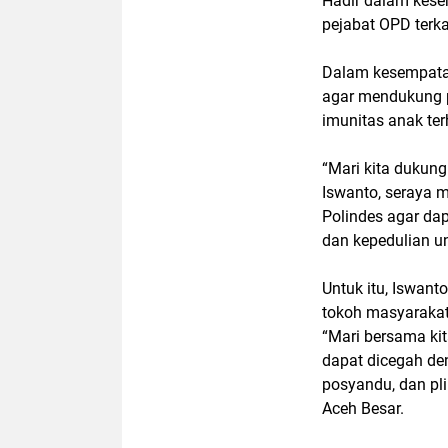
Hadir dalam kesem
pejabat OPD terka
Dalam kesempata
agar mendukung p
imunitas anak ter
“Mari kita dukun
Iswanto, seraya 
Polindes agar da
dan kepedulian u
Untuk itu, Iswant
tokoh masyarakat
“Mari bersama kit
dapat dicegah de
posyandu, dan pli
Aceh Besar.