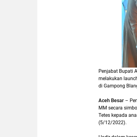
Penjabat Bupati 
melakukan launch
di Gampong Blang
Aceh Besar
– Pen
MM secara simbol
Tetes kepada ana
(5/12/2022).