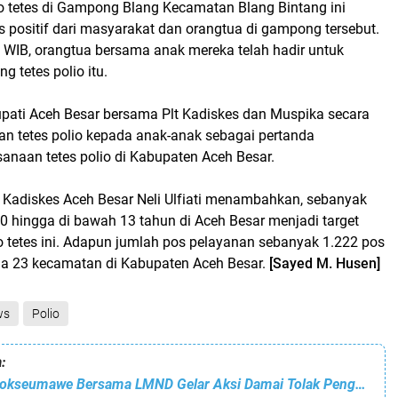
o tetes di Gampong Blang Kecamatan Blang Bintang ini
 positif dari masyarakat dan orangtua di gampong tersebut.
0 WIB, orangtua bersama anak mereka telah hadir untuk
g tetes polio itu.
Bupati Aceh Besar bersama Plt Kadiskes dan Muspika secara
an tetes polio kepada anak-anak sebagai pertanda
anaan tetes polio di Kabupaten Aceh Besar.
t Kadiskes Aceh Besar Neli Ulfiati menambahkan, sebanyak
0 hingga di bawah 13 tahun di Aceh Besar menjadi target
o tetes ini. Adapun jumlah pos pelayanan sebanyak 1.222 pos
da 23 kecamatan di Kabupaten Aceh Besar.
[Sayed M. Husen]
ws
Polio
:
AJI dan IJTI Lhokseumawe Bersama LMND Gelar Aksi Damai Tolak Pengesahan RKUHP