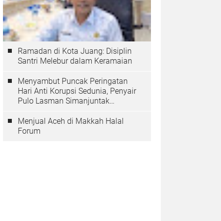
Ramadan di Kota Juang: Disiplin
Santri Melebur dalam Keramaian
Menyambut Puncak Peringatan
Hari Anti Korupsi Sedunia, Penyair
Pulo Lasman Simanjuntak
Menurunkan Tiga Sajak Soroti
Korupsi di Indonesia
Menjual Aceh di Makkah Halal
Forum