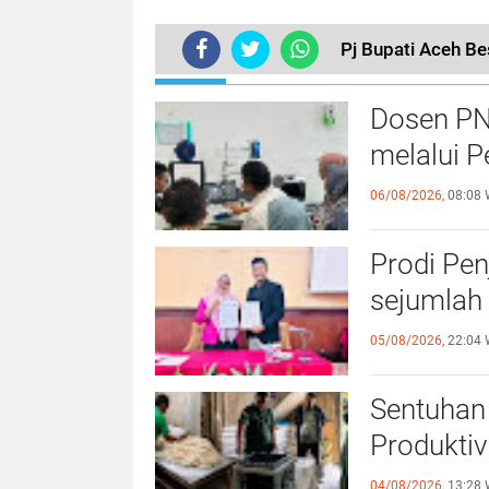
Pj Bupati Aceh Be
TERKINI
Dosen PN
melalui P
06/08/2026,
08:08 
Prodi Pe
sejumlah 
05/08/2026,
22:04 
Sentuhan 
Produktiv
04/08/2026,
13:28 