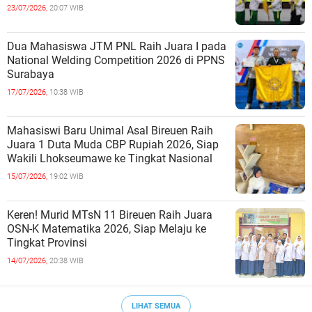
23/07/2026,
20:07 WIB
Dua Mahasiswa JTM PNL Raih Juara I pada
National Welding Competition 2026 di PPNS
Surabaya
17/07/2026,
10:38 WIB
Mahasiswi Baru Unimal Asal Bireuen Raih
Juara 1 Duta Muda CBP Rupiah 2026, Siap
Wakili Lhokseumawe ke Tingkat Nasional
15/07/2026,
19:02 WIB
Keren! Murid MTsN 11 Bireuen Raih Juara
OSN-K Matematika 2026, Siap Melaju ke
Tingkat Provinsi
14/07/2026,
20:38 WIB
LIHAT SEMUA