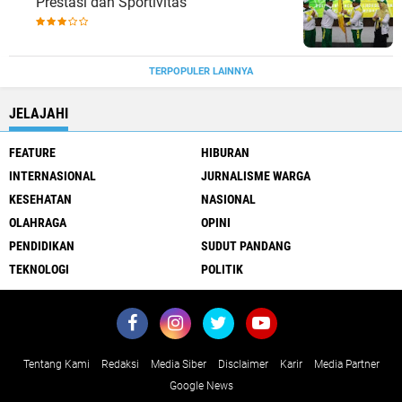
Prestasi dan Sportivitas
TERPOPULER LAINNYA
JELAJAHI
FEATURE
HIBURAN
INTERNASIONAL
JURNALISME WARGA
KESEHATAN
NASIONAL
OLAHRAGA
OPINI
PENDIDIKAN
SUDUT PANDANG
TEKNOLOGI
POLITIK
Tentang Kami
Redaksi
Media Siber
Disclaimer
Karir
Media Partner
Google News