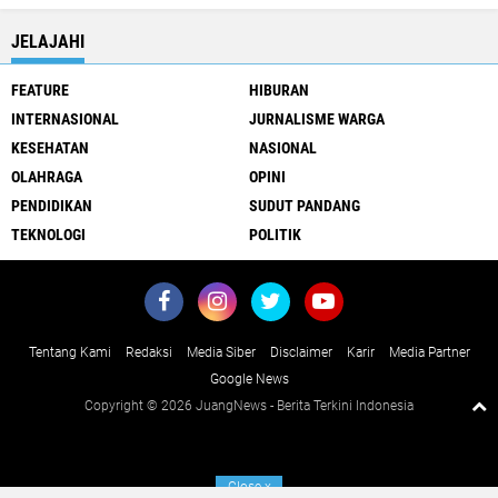
JELAJAHI
FEATURE
HIBURAN
INTERNASIONAL
JURNALISME WARGA
KESEHATAN
NASIONAL
OLAHRAGA
OPINI
PENDIDIKAN
SUDUT PANDANG
TEKNOLOGI
POLITIK
Tentang Kami
Redaksi
Media Siber
Disclaimer
Karir
Media Partner
Google News
Copyright ©
2026 JuangNews - Berita Terkini Indonesia
Close
x