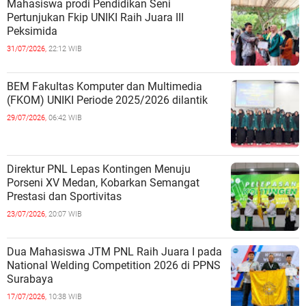
Mahasiswa prodi Pendidikan Seni
Pertunjukan Fkip UNIKI Raih Juara III
Peksimida
31/07/2026,
22:12 WIB
BEM Fakultas Komputer dan Multimedia
(FKOM) UNIKI Periode 2025/2026 dilantik
29/07/2026,
06:42 WIB
Direktur PNL Lepas Kontingen Menuju
Porseni XV Medan, Kobarkan Semangat
Prestasi dan Sportivitas
23/07/2026,
20:07 WIB
Dua Mahasiswa JTM PNL Raih Juara I pada
National Welding Competition 2026 di PPNS
Surabaya
17/07/2026,
10:38 WIB