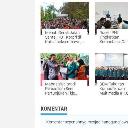
Meriah Gerak Jalan
Dosen PNL
Santai HUT Korpri di
Tingkatkan
Kota Lhokseumawe,
Kompetensi Gu
2.000 Peserta Ikut
SMK melalui Pel
Andil
Teknologi 3D Pri
Mahasiswa prodi
BEM Fakultas
Pendidikan Seni
Komputer dan
Pertunjukan Fkip
Multimedia (FK
UNIKI Raih Juara III
UNIKI Periode
Peksimida
2025/2026 dilan
KOMENTAR
Komentar sepenuhnya menjadi tanggung jawab