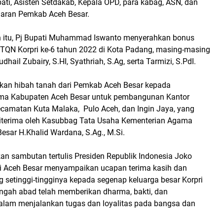
pati, Asisten Setdakab, Kepala OPD, para kabag, ASN, dan
ajaran Pemkab Aceh Besar.
 itu, Pj Bupati Muhammad Iswanto menyerahkan bonus
TQN Korpri ke-6 tahun 2022 di Kota Padang, masing-masing
dhail Zubairy, S.HI, Syathriah, S.Ag, serta Tarmizi, S.PdI.
ahkan hibah tanah dari Pemkab Aceh Besar kepada
ma Kabupaten Aceh Besar untuk pembangunan Kantor
amatan Kuta Malaka, Pulo Aceh, dan Ingin Jaya, yang
diterima oleh Kasubbag Tata Usaha Kementerian Agama
esar H.Khalid Wardana, S.Ag., M.Si.
n sambutan tertulis Presiden Republik Indonesia Joko
ti Aceh Besar menyampaikan ucapan terima kasih dan
 setinggi-tingginya kepada segenap keluarga besar Korpri
ngah abad telah memberikan dharma, bakti, dan
lam menjalankan tugas dan loyalitas pada bangsa dan