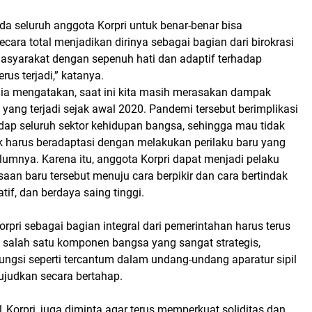
a seluruh anggota Korpri untuk benar-benar bisa
ecara total menjadikan dirinya sebagai bagian dari birokrasi
asyarakat dengan sepenuh hati dan adaptif terhadap
rus terjadi,” katanya.
, ia mengatakan, saat ini kita masih merasakan dampak
yang terjadi sejak awal 2020. Pandemi tersebut berimplikasi
adap seluruh sektor kehidupan bangsa, sehingga mau tidak
 harus beradaptasi dengan melakukan perilaku baru yang
lumnya. Karena itu, anggota Korpri dapat menjadi pelaku
saan baru tersebut menuju cara berpikir dan cara bertindak
atif, dan berdaya saing tinggi.
rpri sebagai bagian integral dari pemerintahan harus terus
i salah satu komponen bangsa yang sangat strategis,
ungsi seperti tercantum dalam undang-undang aparatur sipil
ujudkan secara bertahap.
 Korpri, juga diminta agar terus memperkuat soliditas dan