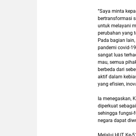
“Saya minta kepad
bertransformasi s
untuk melayani m
perubahan yang te
Pada bagian lain
pandemi covid-19 
sangat luas terh
mau, semua pihak
berbeda dari sebe
aktif dalam kebia
yang efisien, inov
Ia menegaskan, Ko
diperkuat sebaga
sehingga fungsi-f
negara dapat diw
Melalui HUT Ke-51