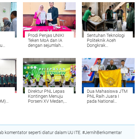
Prodi Penjas UNIKI
Sentuhan Teknologi
Teken MoA dan IA
Politeknik Aceh
ru
dengan sejumlah
Dongkrak
atihan
Perguruan Tinggi di
Produktivitas UMKM
nting
Indonesia
Roti di Aceh Besar
Direktur PNL Lepas
Dua Mahasiswa JTM
Kontingen Menuju
PNL Raih Juara I
OM)
Porseni XV Medan,
pada National
Kobarkan Semangat
Welding Competition
tik
Prestasi dan
2026 di PPNS
Sportivitas
Surabaya
 komentator seperti diatur dalam UU ITE. #JernihBerkomentar