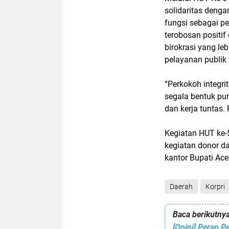
solidaritas den
fungsi sebagai p
terobosan positif
birokrasi yang le
pelayanan publik
“Perkokoh integr
segala bentuk pung
dan kerja tuntas. 
Kegiatan HUT ke-
kegiatan donor d
kantor Bupati Ace
Daerah
Korpri
Baca berikutnya
[Opini] Peran 