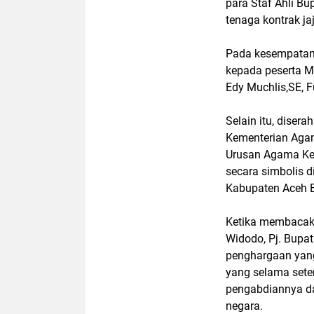
para Staf Ahli Bu
tenaga kontrak j
Pada kesempatan
kepada peserta M
Edy Muchlis,SE, Fu
Selain itu, diser
Kementerian Aga
Urusan Agama Kec
secara simbolis 
Kabupaten Aceh B
Ketika membacaka
Widodo, Pj. Bupa
penghargaan yang
yang selama sete
pengabdiannya da
negara.