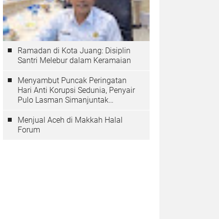
Ramadan di Kota Juang: Disiplin
Santri Melebur dalam Keramaian
Menyambut Puncak Peringatan
Hari Anti Korupsi Sedunia, Penyair
Pulo Lasman Simanjuntak
Menurunkan Tiga Sajak Soroti
Korupsi di Indonesia
Menjual Aceh di Makkah Halal
Forum