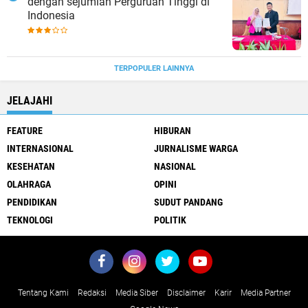
dengan sejumlah Perguruan Tinggi di
Indonesia
TERPOPULER LAINNYA
JELAJAHI
FEATURE
HIBURAN
INTERNASIONAL
JURNALISME WARGA
KESEHATAN
NASIONAL
OLAHRAGA
OPINI
PENDIDIKAN
SUDUT PANDANG
TEKNOLOGI
POLITIK
Tentang Kami
Redaksi
Media Siber
Disclaimer
Karir
Media Partner