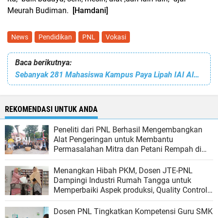
Meurah Budiman.
[Hamdani]
News
Pendidikan
PNL
Vokasi
Baca berikutnya:
Sebanyak 281 Mahasiswa Kampus Paya Lipah IAI Almuslim Aceh di Yudisium
REKOMENDASI UNTUK ANDA
Peneliti dari PNL Berhasil Mengembangkan
Alat Pengeringan untuk Membantu
Permasalahan Mitra dan Petani Rempah di
Aceh
Menangkan Hibah PKM, Dosen JTE-PNL
Dampingi Industri Rumah Tangga untuk
Memperbaiki Aspek produksi, Quality Control
dan Pemasaran
Dosen PNL Tingkatkan Kompetensi Guru SMK