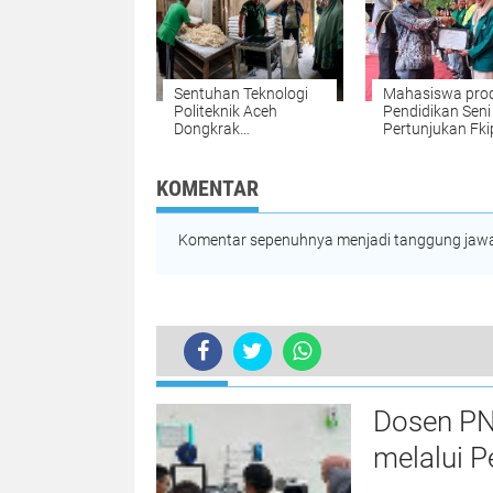
Sentuhan Teknologi
Mahasiswa prod
Politeknik Aceh
Pendidikan Seni
Dongkrak
Pertunjukan Fki
Produktivitas UMKM
UNIKI Raih Juara
Roti di Aceh Besar
Peksimida
KOMENTAR
Komentar sepenuhnya menjadi tanggung jawab
TERKINI
Dosen PN
melalui P