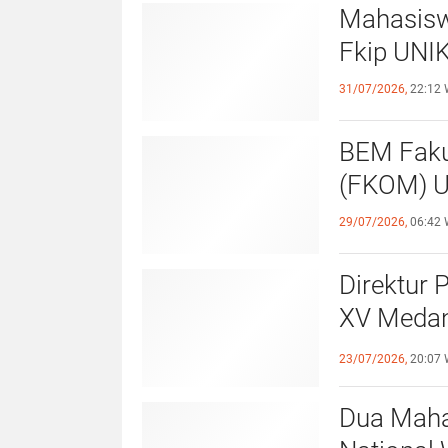
Mahasisw
Fkip UNIK
31/07/2026,
22:12 
BEM Faku
(
29/07/2026,
06:42 
Direktur 
XV Medan
Sportivit
23/07/2026,
20:07 
Dua Maha