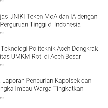
WIB
njas UNIKI Teken MoA dan IA dengan
Perguruan Tinggi di Indonesia
WIB
Teknologi Politeknik Aceh Dongkrak
itas UMKM Roti di Aceh Besar
WIB
 Laporan Pencurian Kapolsek dan
ngka Imbau Warga Tingkatkan
daan
WIB