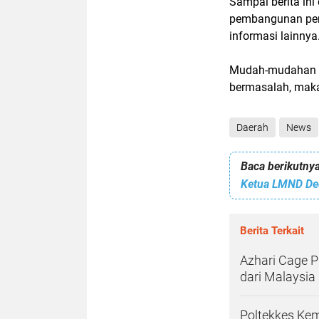
Sampai berita ini
pembangunan peni
informasi lainnya
Mudah-mudahan ini
bermasalah, maka
Daerah
News
Baca berikutnya
Ketua LMND Ded
Berita Terkait
Azhari Cage 
dari Malaysia
Poltekkes Kem