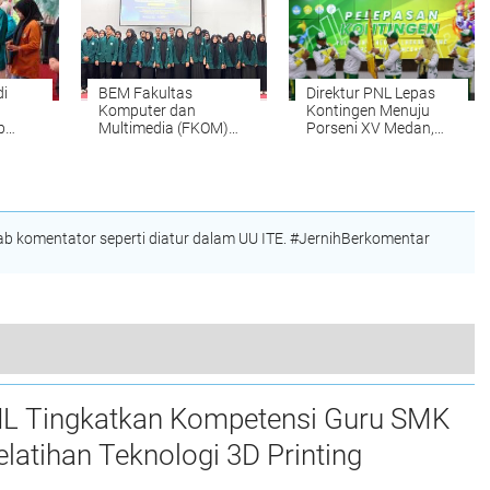
i
BEM Fakultas
Direktur PNL Lepas
Komputer dan
Kontingen Menuju
p
Multimedia (FKOM)
Porseni XV Medan,
 III
UNIKI Periode
Kobarkan Semangat
2025/2026 dilantik
Prestasi dan
Sportivitas
 komentator seperti diatur dalam UU ITE. #JernihBerkomentar
Diduga Abaikan Aturan, Proyek Peningkatan Jalan Singkohor - Mukti Harapan, Aceh Singkil, Ini Kata Konsultan Pengawas
L Tingkatkan Kompetensi Guru SMK
elatihan Teknologi 3D Printing