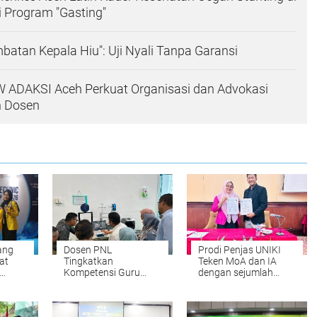
 Program "Gasting"
batan Kepala Hiu": Uji Nyali Tanpa Garansi
W ADAKSI Aceh Perkuat Organisasi dan Advokasi
n Dosen
ang
Dosen PNL
Prodi Penjas UNIKI
at
Tingkatkan
Teken MoA dan IA
Kompetensi Guru
dengan sejumlah
dari
SMK melalui Pelatihan
Perguruan Tinggi di
Teknologi 3D Printing
Indonesia