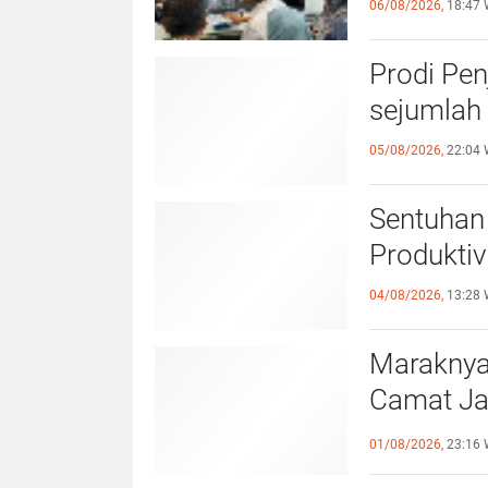
06/08/2026,
18:47 
Prodi Pe
sejumlah 
05/08/2026,
22:04 
Sentuhan 
Produktiv
04/08/2026,
13:28 
Maraknya
Camat Ja
Kewaspa
01/08/2026,
23:16 