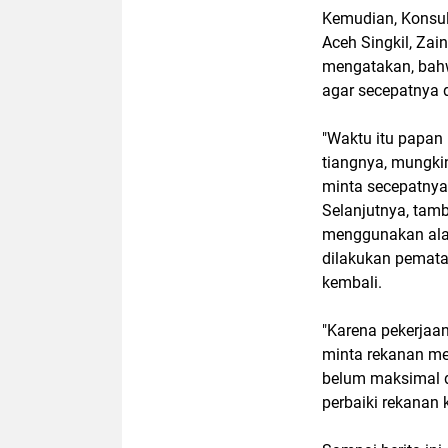
Kemudian, Konsu
Aceh Singkil, Za
mengatakan, bahw
agar secepatnya 
"Waktu itu papan
tiangnya, mungkin 
minta secepatnya 
Selanjutnya, tam
menggunakan alat 
dilakukan pematan
kembali.
"Karena pekerjaan
minta rekanan mem
belum maksimal di
perbaiki rekanan k