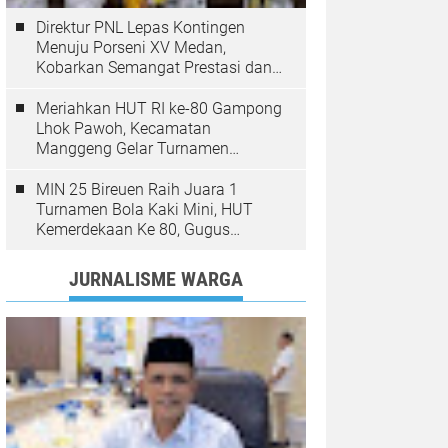
Direktur PNL Lepas Kontingen
Menuju Porseni XV Medan,
Kobarkan Semangat Prestasi dan
Sportivitas
Meriahkan HUT RI ke-80 Gampong
Lhok Pawoh, Kecamatan
Manggeng Gelar Turnamen
Sepakbola. Ini Pesan Camat
MIN 25 Bireuen Raih Juara 1
Turnamen Bola Kaki Mini, HUT
Kemerdekaan Ke 80, Gugus
Jangka
JURNALISME WARGA