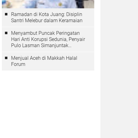
Ramadan di Kota Juang: Disiplin
Santri Melebur dalam Keramaian
Menyambut Puncak Peringatan
Hari Anti Korupsi Sedunia, Penyair
Pulo Lasman Simanjuntak
Menurunkan Tiga Sajak Soroti
Korupsi di Indonesia
Menjual Aceh di Makkah Halal
Forum