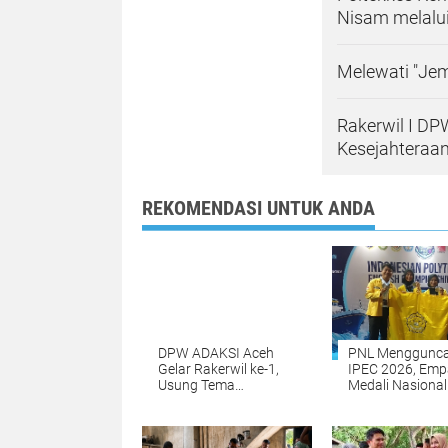
Nisam melalui
Melewati "Jem
Rakerwil I DP
Kesejahteraa
REKOMENDASI UNTUK ANDA
DPW ADAKSI Aceh
PNL Menggunc
Gelar Rakerwil ke-1,
IPEC 2026, Emp
Usung Tema
Medali Nasional
Kesejahteraan Dosen
Dibawa Pulang 
dan Penguatan
Surabaya
Organisasi