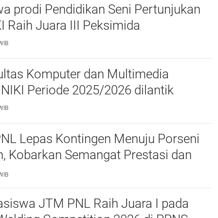
a prodi Pendidikan Seni Pertunjukan
I Raih Juara III Peksimida
WIB
ltas Komputer dan Multimedia
FKOM) UNIKI Periode 2025/2026 dilantik
WIB
PNL Lepas Kontingen Menuju Porseni
, Kobarkan Semangat Prestasi dan
as
WIB
siswa JTM PNL Raih Juara I pada