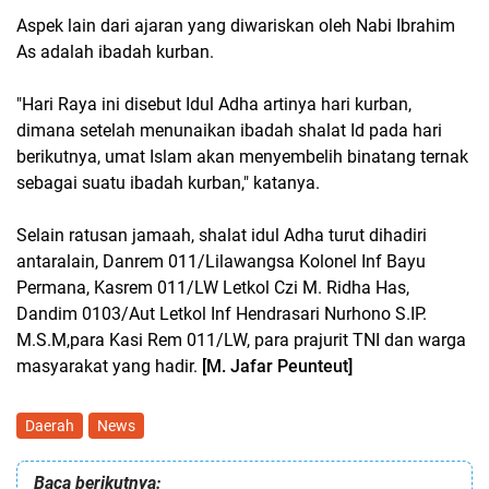
Aspek lain dari ajaran yang diwariskan oleh Nabi Ibrahim
As adalah ibadah kurban.
"Hari Raya ini disebut Idul Adha artinya hari kurban,
dimana setelah menunaikan ibadah shalat Id pada hari
berikutnya, umat Islam akan menyembelih binatang ternak
sebagai suatu ibadah kurban," katanya.
Selain ratusan jamaah, shalat idul Adha turut dihadiri
antaralain, Danrem 011/Lilawangsa Kolonel Inf Bayu
Permana, Kasrem 011/LW Letkol Czi M. Ridha Has,
Dandim 0103/Aut Letkol Inf Hendrasari Nurhono S.IP.
M.S.M,para Kasi Rem 011/LW, para prajurit TNI dan warga
masyarakat yang hadir.
[M. Jafar Peunteut]
Daerah
News
Baca berikutnya: