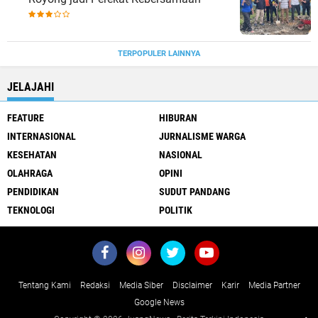
TERPOPULER LAINNYA
JELAJAHI
FEATURE
HIBURAN
INTERNASIONAL
JURNALISME WARGA
KESEHATAN
NASIONAL
OLAHRAGA
OPINI
PENDIDIKAN
SUDUT PANDANG
TEKNOLOGI
POLITIK
Tentang Kami
Redaksi
Media Siber
Disclaimer
Karir
Media Partner
Google News