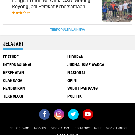
Langsa Turun Bersama ASN: Gotong
Royong jadi Perekat Kebersamaan
TERPOPULER LAINNYA
JELAJAHI
FEATURE
HIBURAN
INTERNASIONAL
JURNALISME WARGA
KESEHATAN
NASIONAL
OLAHRAGA
OPINI
PENDIDIKAN
SUDUT PANDANG
TEKNOLOGI
POLITIK
Tentang Kami
Redaksi
Media Siber
Disclaimer
Karir
Media Partner