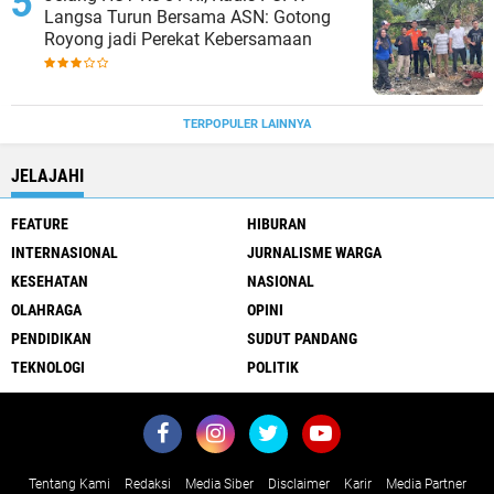
Langsa Turun Bersama ASN: Gotong
Royong jadi Perekat Kebersamaan
TERPOPULER LAINNYA
JELAJAHI
FEATURE
HIBURAN
INTERNASIONAL
JURNALISME WARGA
KESEHATAN
NASIONAL
OLAHRAGA
OPINI
PENDIDIKAN
SUDUT PANDANG
TEKNOLOGI
POLITIK
Tentang Kami
Redaksi
Media Siber
Disclaimer
Karir
Media Partner