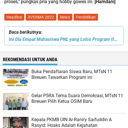
proses," pungkas pria yang hobby gowes ini.
[Hamdani]
Headline
IIVOSMA 2022
News
Pendidikan
Baca berikutnya:
Ini Dia Empat Mahasiswa PNL yang Lolos Program IIVOSMA 2022 ke Eropa dan USA
REKOMENDASI UNTUK ANDA
Buka Pendaftaran Siswa Baru, MTsN 11
Bireuen Tawarkan Program ini
Gelar P5RA Tema Suara Demokrasi, MTsN 11
Bireuen Pilih Ketua OSIM Baru
Kepala PKMB UIN Ar-Raniry Saifuddin A
Rasyid: Hoaks Adalah Kejahatan