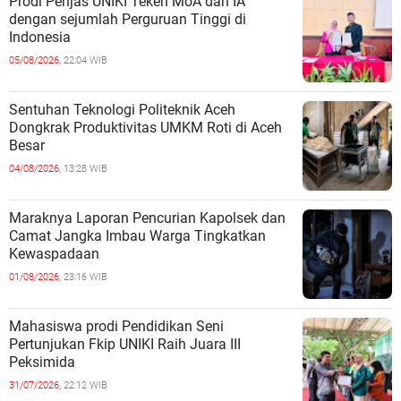
Prodi Penjas UNIKI Teken MoA dan IA
dengan sejumlah Perguruan Tinggi di
Indonesia
05/08/2026,
22:04 WIB
Sentuhan Teknologi Politeknik Aceh
Dongkrak Produktivitas UMKM Roti di Aceh
Besar
04/08/2026,
13:28 WIB
Maraknya Laporan Pencurian Kapolsek dan
Camat Jangka Imbau Warga Tingkatkan
Kewaspadaan
01/08/2026,
23:16 WIB
Mahasiswa prodi Pendidikan Seni
Pertunjukan Fkip UNIKI Raih Juara III
Peksimida
31/07/2026,
22:12 WIB