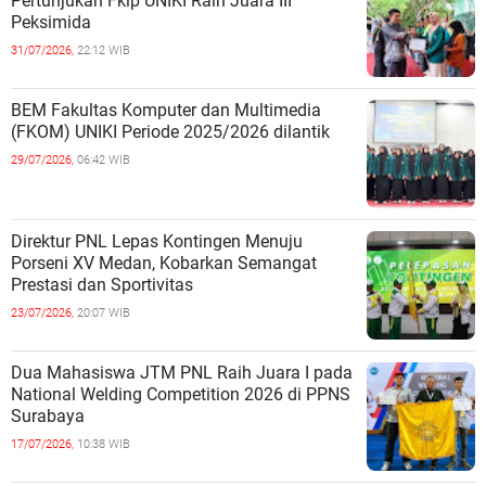
Pertunjukan Fkip UNIKI Raih Juara III
Peksimida
31/07/2026,
22:12 WIB
BEM Fakultas Komputer dan Multimedia
(FKOM) UNIKI Periode 2025/2026 dilantik
29/07/2026,
06:42 WIB
Direktur PNL Lepas Kontingen Menuju
Porseni XV Medan, Kobarkan Semangat
Prestasi dan Sportivitas
23/07/2026,
20:07 WIB
Dua Mahasiswa JTM PNL Raih Juara I pada
National Welding Competition 2026 di PPNS
Surabaya
17/07/2026,
10:38 WIB