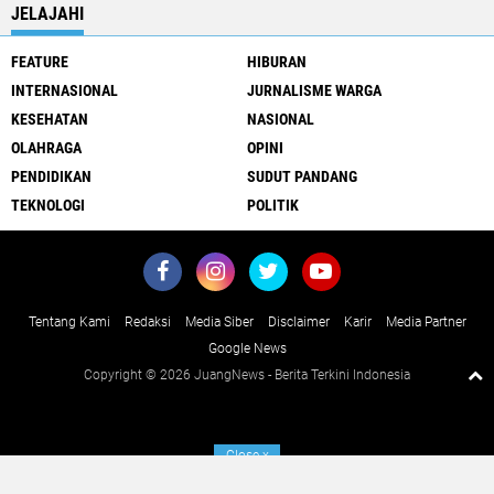
JELAJAHI
FEATURE
HIBURAN
INTERNASIONAL
JURNALISME WARGA
KESEHATAN
NASIONAL
OLAHRAGA
OPINI
PENDIDIKAN
SUDUT PANDANG
TEKNOLOGI
POLITIK
Tentang Kami
Redaksi
Media Siber
Disclaimer
Karir
Media Partner
Google News
Copyright ©
2026 JuangNews - Berita Terkini Indonesia
Close
x