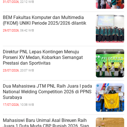
31/07/2026,
22:12 WIB
BEM Fakultas Komputer dan Multimedia
(FKOM) UNIKI Periode 2025/2026 dilantik
29/07/2026,
06:42 WIB
Direktur PNL Lepas Kontingen Menuju
Porseni XV Medan, Kobarkan Semangat
Prestasi dan Sportivitas
23/07/2026,
20:07 WIB
Dua Mahasiswa JTM PNL Raih Juara I pada
National Welding Competition 2026 di PPNS
Surabaya
17/07/2026,
10:38 WIB
Mahasiswi Baru Unimal Asal Bireuen Raih
Juara 1 Duta Muda CBP Rupiah 2026, Siap