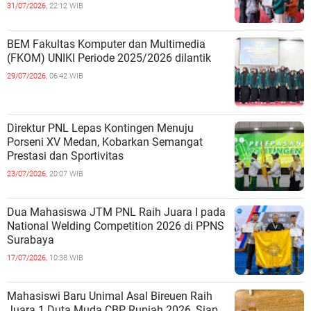
31/07/2026,
22:12 WIB
BEM Fakultas Komputer dan Multimedia
(FKOM) UNIKI Periode 2025/2026 dilantik
29/07/2026,
06:42 WIB
Direktur PNL Lepas Kontingen Menuju
Porseni XV Medan, Kobarkan Semangat
Prestasi dan Sportivitas
23/07/2026,
20:07 WIB
Dua Mahasiswa JTM PNL Raih Juara I pada
National Welding Competition 2026 di PPNS
Surabaya
17/07/2026,
10:38 WIB
Mahasiswi Baru Unimal Asal Bireuen Raih
Juara 1 Duta Muda CBP Rupiah 2026, Siap