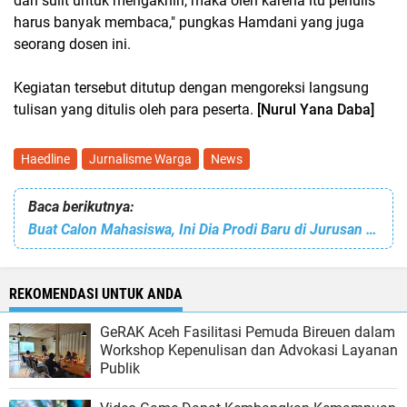
dan sulit untuk mengakhiri, maka oleh karena itu penulis
harus banyak membaca," pungkas Hamdani yang juga
seorang dosen ini.
Kegiatan tersebut ditutup dengan mengoreksi langsung
tulisan yang ditulis oleh para peserta.
[Nurul Yana Daba]
Haedline
Jurnalisme Warga
News
Baca berikutnya:
Buat Calon Mahasiswa, Ini Dia Prodi Baru di Jurusan Teknik Sipil PNL
REKOMENDASI UNTUK ANDA
GeRAK Aceh Fasilitasi Pemuda Bireuen dalam
Workshop Kepenulisan dan Advokasi Layanan
Publik