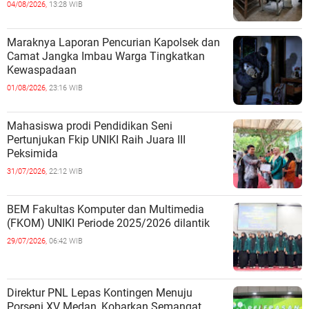
04/08/2026,
13:28 WIB
Maraknya Laporan Pencurian Kapolsek dan
Camat Jangka Imbau Warga Tingkatkan
Kewaspadaan
01/08/2026,
23:16 WIB
Mahasiswa prodi Pendidikan Seni
Pertunjukan Fkip UNIKI Raih Juara III
Peksimida
31/07/2026,
22:12 WIB
BEM Fakultas Komputer dan Multimedia
(FKOM) UNIKI Periode 2025/2026 dilantik
29/07/2026,
06:42 WIB
Direktur PNL Lepas Kontingen Menuju
Porseni XV Medan, Kobarkan Semangat