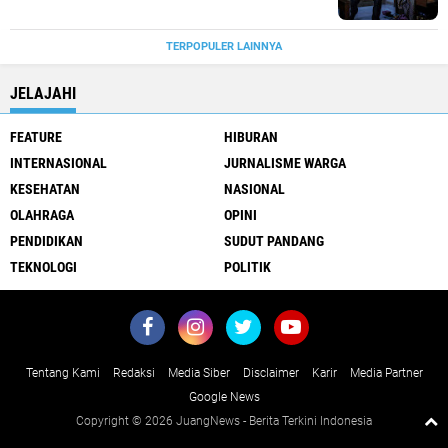
TERPOPULER LAINNYA
JELAJAHI
FEATURE
HIBURAN
INTERNASIONAL
JURNALISME WARGA
KESEHATAN
NASIONAL
OLAHRAGA
OPINI
PENDIDIKAN
SUDUT PANDANG
TEKNOLOGI
POLITIK
Tentang Kami
Redaksi
Media Siber
Disclaimer
Karir
Media Partner
Google News
Copyright ©
2026 JuangNews - Berita Terkini Indonesia