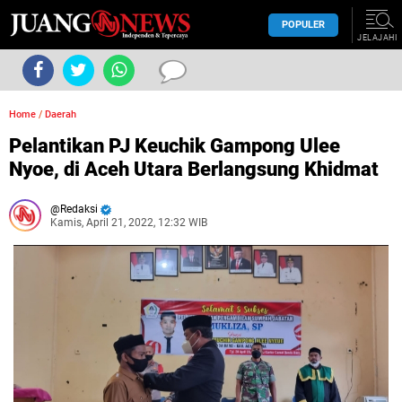
POPULER
JELAJAHI
Home
/
Daerah
Pelantikan PJ Keuchik Gampong Ulee
Nyoe, di Aceh Utara Berlangsung Khidmat
Redaksi
Kamis, April 21, 2022, 12:32 WIB