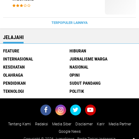
TERPOPULER LAINNYA
JELAJAHI
FEATURE
HIBURAN
INTERNASIONAL
JURNALISME WARGA
KESEHATAN
NASIONAL
OLAHRAGA
OPINI
PENDIDIKAN
SUDUT PANDANG
TEKNOLOGI
POLITIK
Tentang Kami
Redaksi
Media Siber
Disclaimer
Karir
Media Partner
Google News
Copyright ©
2026 JuangNews - Berita Terkini Indonesia