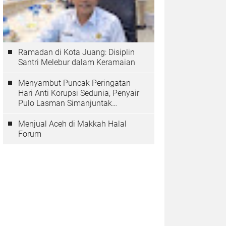
Ramadan di Kota Juang: Disiplin
Santri Melebur dalam Keramaian
Menyambut Puncak Peringatan
Hari Anti Korupsi Sedunia, Penyair
Pulo Lasman Simanjuntak
Menurunkan Tiga Sajak Soroti
Korupsi di Indonesia
Menjual Aceh di Makkah Halal
Forum