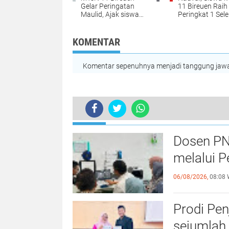
Gelar Peringatan
11 Bireuen Raih
Maulid, Ajak siswa
Peringkat 1 Sele
mencintai Rasulullah
OMI 2025 Tingk
SAW
Kabupaten
KOMENTAR
Komentar sepenuhnya menjadi tanggung jawab
TERKINI
Polri Pastikan Penanganan Kasus 
Dosen PN
melalui P
06/08/2026,
08:08 
Prodi Pe
sejumlah 