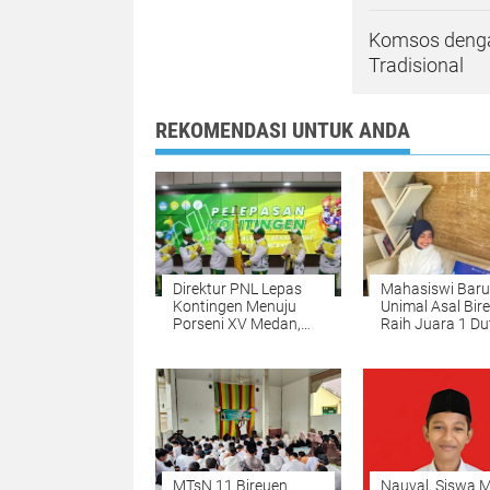
Komsos denga
Tradisional
REKOMENDASI UNTUK ANDA
Direktur PNL Lepas
Mahasiswi Baru
Kontingen Menuju
Unimal Asal Bir
Porseni XV Medan,
Raih Juara 1 Du
Kobarkan Semangat
Muda CBP Rupi
Prestasi dan
2026, Siap Wakil
Sportivitas
Lhokseumawe k
Tingkat Nasiona
MTsN 11 Bireuen
Nauval, Siswa 