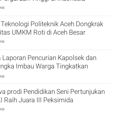
WIB
Teknologi Politeknik Aceh Dongkrak
itas UMKM Roti di Aceh Besar
WIB
 Laporan Pencurian Kapolsek dan
ngka Imbau Warga Tingkatkan
daan
WIB
a prodi Pendidikan Seni Pertunjukan
I Raih Juara III Peksimida
WIB