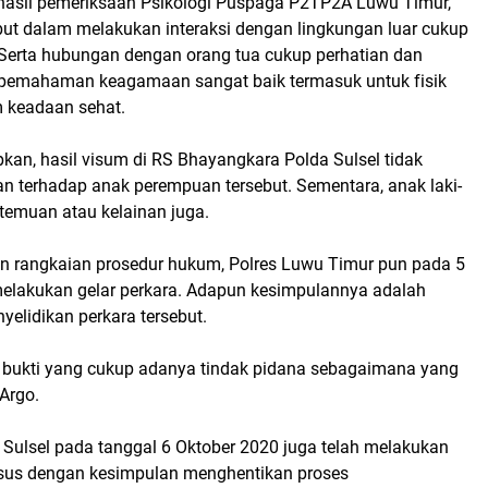
m hasil pemeriksaan Psikologi Puspaga P2TP2A Luwu Timur,
ebut dalam melakukan interaksi dengan lingkungan luar cukup
 Serta hubungan dengan orang tua cukup perhatian dan
 pemahaman keagamaan sangat baik termasuk untuk fisik
 keadaan sehat.
an, hasil visum di RS Bhayangkara Polda Sulsel tidak
an terhadap anak perempuan tersebut. Sementara, anak laki-
 temuan atau kelainan juga.
n rangkaian prosedur hukum, Polres Luwu Timur pun pada 5
lakukan gelar perkara. Adapun kesimpulannya adalah
yelidikan perkara tersebut.
 bukti yang cukup adanya tindak pidana sebagaimana yang
 Argo.
 Sulsel pada tanggal 6 Oktober 2020 juga telah melakukan
usus dengan kesimpulan menghentikan proses