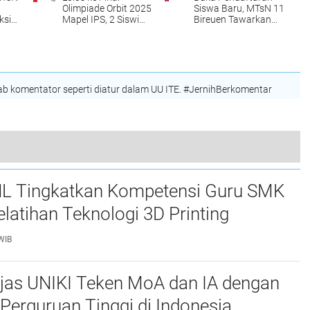
Olimpiade Orbit 2025
Siswa Baru, MTsN 11
ksi
Mapel IPS, 2 Siswi
Bireuen Tawarkan
at
MTsN 11 Bireuen Siap
Program ini
Harumkan Aceh di
Tingkat Nasional
 komentator seperti diatur dalam UU ITE. #JernihBerkomentar
Dugaan Pemerkosaan di Luwu Timur Sesuai Prosedur
L Tingkatkan Kompetensi Guru SMK
elatihan Teknologi 3D Printing
WIB
njas UNIKI Teken MoA dan IA dengan
Perguruan Tinggi di Indonesia