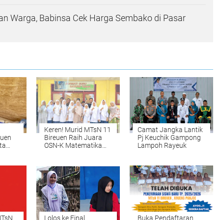
n Warga, Babinsa Cek Harga Sembako di Pasar
Keren! Murid MTsN 11
Camat Jangka Lantik
euen
Bireuen Raih Juara
Pj Keuchik Gampong
ta
OSN-K Matematika
Lampoh Rayeuk
ah
2026, Siap Melaju ke
i
Tingkat Provinsi
e
l
MTsN
Lolos ke Final
Buka Pendaftaran