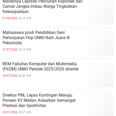
Maraknya Laporan Pencurian Kapolsek dan
Camat Jangka Imbau Warga Tingkatkan
Kewaspadaan
01/08/2026,
23:16 WIB
Mahasiswa prodi Pendidikan Seni
Pertunjukan Fkip UNIKI Raih Juara III
Peksimida
31/07/2026,
22:12 WIB
BEM Fakultas Komputer dan Multimedia
(FKOM) UNIKI Periode 2025/2026 dilantik
29/07/2026,
06:42 WIB
Direktur PNL Lepas Kontingen Menuju
Porseni XV Medan, Kobarkan Semangat
Prestasi dan Sportivitas
23/07/2026,
20:07 WIB