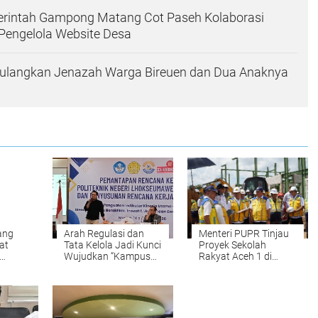
rintah Gampong Matang Cot Paseh Kolaborasi
engelola Website Desa
Pulangkan Jenazah Warga Bireuen dan Dua Anaknya
ang
Arah Regulasi dan
Menteri PUPR Tinjau
at
Tata Kelola Jadi Kunci
Proyek Sekolah
Wujudkan “Kampus
Rakyat Aceh 1 di
dari
Berdampak”
Lhokseumawe,
Progres Capai 54
Persen