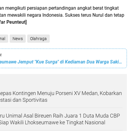
an mengikuti persiapan pertandingan angkat berat tingkat
tan mewakili negara Indonesia. Sukses terus Nurul dan tetap
far Peunteut]
nal
News
Olahraga
:
Kapolres Lhokseumawe Jemput "Kue Surga" di Kediaman Dua Warga Sakit dan Kurang Mampu di Sawang
Lepas Kontingen Menuju Porseni XV Medan, Kobarkan
tasi dan Sportivitas
ru Unimal Asal Bireuen Raih Juara 1 Duta Muda CBP
Siap Wakili Lhokseumawe ke Tingkat Nasional