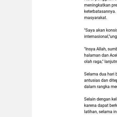
meningkatkan pre
keterbatasannya. 
masyarakat.
"Saya akan konsi
internasional,"un
"Insya Allah, su
halaman dan Aceh
olah raga," lanjut
Selama dua hari 
antusias dan dite
dalam rangka me
Selain dengan kel
karena dapat ber
latihan, selama i