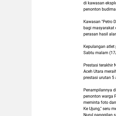
di kawasan eksplo
penonton budima
Kawasan "Petro Do
bagi masyarakat 
perasan hasil ala
Kepulangan atlet 
Sabtu malam (17/
Prestasi terakhi
Aceh Utara merai
prestasi urutan 
Penampilannya di
penonton warga P
meminta foto dan
Ke Ujung," seru m
Nurul panggilan s