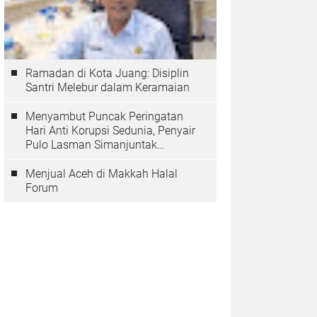
Ramadan di Kota Juang: Disiplin
Santri Melebur dalam Keramaian
Menyambut Puncak Peringatan
Hari Anti Korupsi Sedunia, Penyair
Pulo Lasman Simanjuntak
Menurunkan Tiga Sajak Soroti
Korupsi di Indonesia
Menjual Aceh di Makkah Halal
Forum