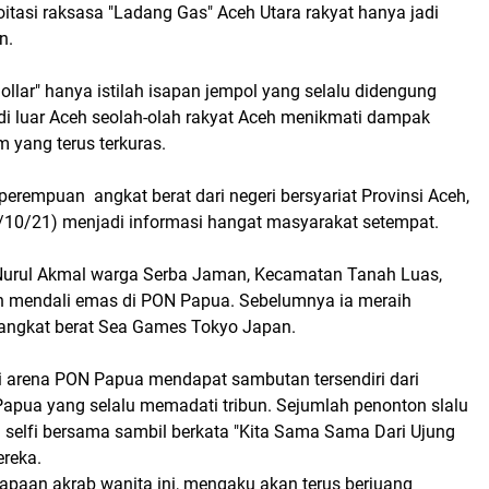
itasi raksasa "Ladang Gas" Aceh Utara rakyat hanya jadi
n.
llar" hanya istilah isapan jempol yang selalu didengung
di luar Aceh seolah-olah rakyat Aceh menikmati dampak
m yang terus terkuras.
perempuan angkat berat dari negeri bersyariat Provinsi Aceh,
10/21) menjadi informasi hangat masyarakat setempat.
r Nurul Akmal warga Serba Jaman, Kecamatan Tanah Luas,
h mendali emas di PON Papua. Sebelumnya ia meraih
5 angkat berat Sea Games Tokyo Japan.
 arena PON Papua mendapat sambutan tersendiri dari
apua yang selalu memadati tribun. Sejumlah penonton slalu
 selfi bersama sambil berkata "Kita Sama Sama Dari Ujung
ereka.
apaan akrab wanita ini, mengaku akan terus berjuang