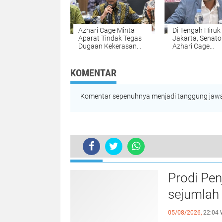
Azhari Cage Minta
Di Tengah Hiruk
Aparat Tindak Tegas
Jakarta, Senato
Dugaan Kekerasan
Azhari Cage
Terhadap Warga Aceh
Pulangkan Jen
di Jawa Barat
Warga Bireuen
KOMENTAR
Komentar sepenuhnya menjadi tanggung jawab
TERKINI
Nurul Akmal, Atlet Kelas Dunia di
Prodi Pe
sejumlah 
05/08/2026,
22:04 