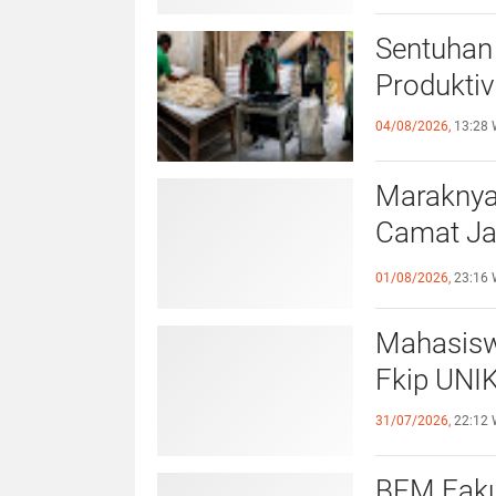
Sentuhan 
Produktiv
04/08/2026,
13:28 
Maraknya
Camat Ja
Kewaspa
01/08/2026,
23:16 
Mahasisw
Fkip UNIK
31/07/2026,
22:12 
BEM Faku