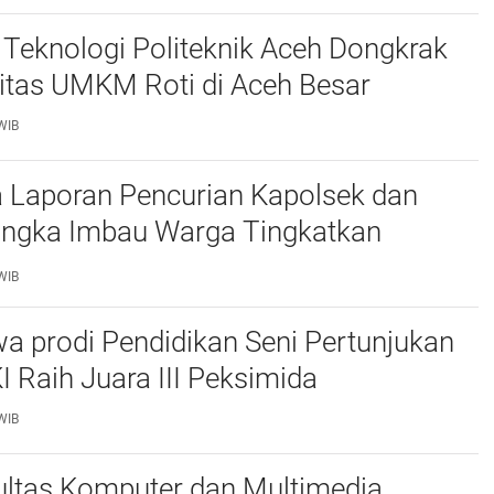
Teknologi Politeknik Aceh Dongkrak
itas UMKM Roti di Aceh Besar
WIB
 Laporan Pencurian Kapolsek dan
ngka Imbau Warga Tingkatkan
daan
WIB
a prodi Pendidikan Seni Pertunjukan
I Raih Juara III Peksimida
WIB
ltas Komputer dan Multimedia