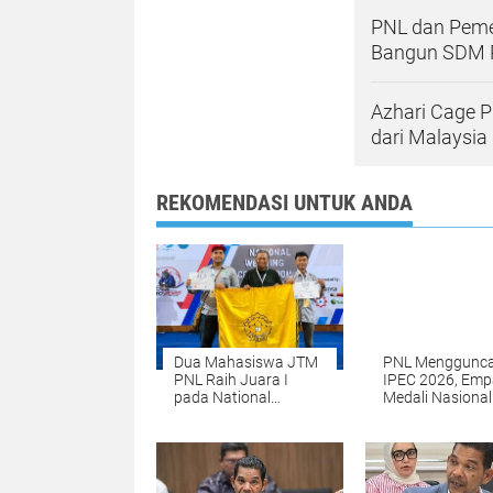
PNL dan Peme
Bangun SDM P
Azhari Cage 
dari Malaysia
REKOMENDASI UNTUK ANDA
Dua Mahasiswa JTM
PNL Menggunc
PNL Raih Juara I
IPEC 2026, Emp
pada National
Medali Nasional
Welding Competition
Dibawa Pulang 
2026 di PPNS
Surabaya
Surabaya