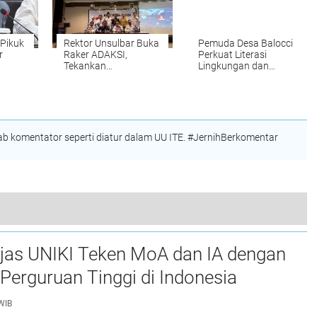
 Pikuk
Rektor Unsulbar Buka
Pemuda Desa Balocci
r
Raker ADAKSI,
Perkuat Literasi
Tekankan
Lingkungan dan
azah
Responsivitas dan
Ekonomi Hijau melalui
Kinerja Dosen
Edukasi Lingkungan
 komentator seperti diatur dalam UU ITE. #JernihBerkomentar
 Lumbung Kemiskinan "Ladang Gas" Aceh Utara
njas UNIKI Teken MoA dan IA dengan
Perguruan Tinggi di Indonesia
WIB