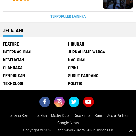
TERPOPULER LAINNYA
JELAJAHI
FEATURE
HIBURAN
INTERNASIONAL
JURNALISME WARGA
KESEHATAN
NASIONAL
OLAHRAGA
OPINI
PENDIDIKAN
SUDUT PANDANG
TEKNOLOGI
POLITIK
Tentang Kami
Redaksi
Media Siber
Disclaimer
Karir
Media Partner
Google News
Copyright ©
2026 JuangNews - Berita Terkini Indonesia